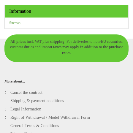
Information
Sitemap
All prices incl. VAT plus shipping! For deliveries to non-EU countries,
customs duties and import taxes may apply in addition to the purchase
price.
More about...
Cancel the contract
Shipping & payment conditions
Legal Information
Right of Withdrawal / Model Withdrawal Form
General Terms & Conditions