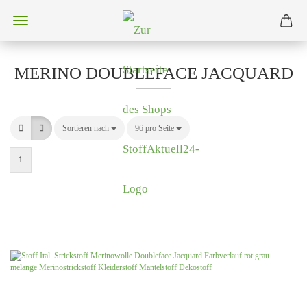
MERINO DOUBLEFACE JACQUARD
Sortieren nach
Sortieren nach
96 pro Seite
pro Seite
1