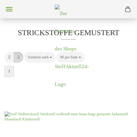
STRICKSTOFFE GEMUSTERT
Sortieren nach
Sortieren nach
96 pro Seite
pro Seite
1