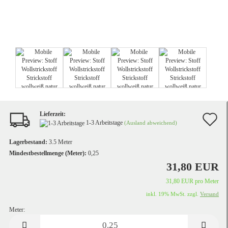
Lieferzeit:
A
1-3 Arbeitstage
(Ausland abweichend)
d
Lagerbestand:
3.5
Meter
M
Mindestbestellmenge (Meter):
0,25
31,80 EUR
31,80 EUR pro Meter
inkl. 19% MwSt. zzgl.
Versand
Meter:
Meter