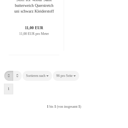
butterweich Querstretch
uni schwarz Kleiderstoff
Kinderstoff
11,00 EUR
11,00 EUR pro Meter
Sortieren nach
Sortieren nach
96 pro Seite
pro Seite
1
1
bis
1
(von insgesamt
1
)