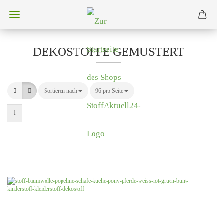
DEKOSTOFFE GEMUSTERT
Sortieren nach
Sortieren nach
96 pro Seite
pro Seite
1