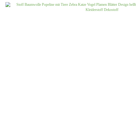
Jersey uni
Musselin gemustert
Musselin uni
Softshell gemustert
Softshell uni