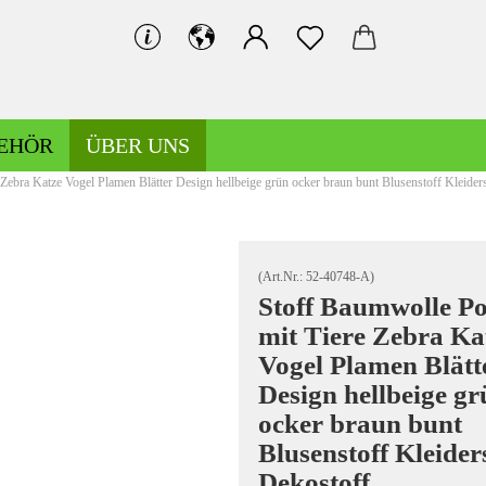
EHÖR
ÜBER UNS
Zebra Katze Vogel Plamen Blätter Design hellbeige grün ocker braun bunt Blusenstoff Kleider
Bündchen gemustert
Bündchen uni
(Art.Nr.:
52-40748-A
)
Stoff Baumwolle Po
mit Tiere Zebra Ka
Hosen-/Kostümstoffe gemustert
Vogel Plamen Blätt
Hosen-/Kostümstoffe uni
Design hellbeige gr
ocker braun bunt
Blusenstoff Kleider
Kochwolle gemustert/Musterwalk
Leinen gemustert
Dekostoff