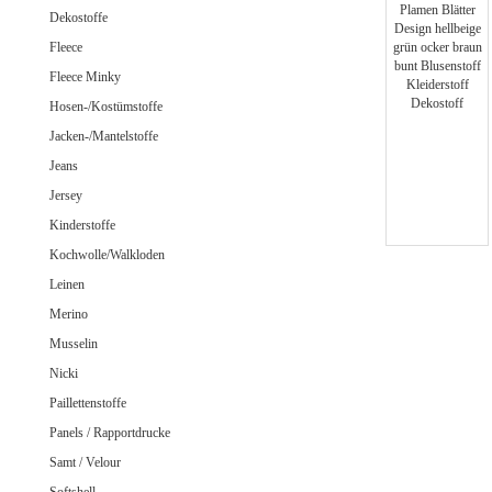
Jeans uni
Dekostoffe
Fleece
Fleece Minky
Hosen-/Kostümstoffe
Merino Doubleface Jacquard
Merino Feinstrick
Jacken-/Mantelstoffe
Merino Flausch
Jeans
Merino Jacquard
Jersey
Merino Walkloden/Kochwolle
Kinderstoffe
Kochwolle/Walkloden
Leinen
Samt / Velour gemustert
Merino
Samt / Velour uni
Musselin
Nicki
Paillettenstoffe
Panels / Rapportdrucke
Samt / Velour