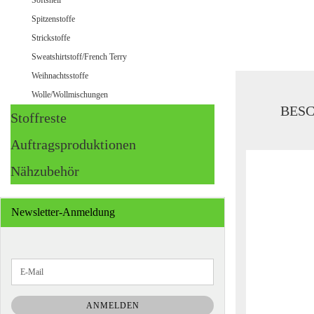
Softshell
Spitzenstoffe
Strickstoffe
Sweatshirtstoff/French Terry
Weihnachtsstoffe
Wolle/Wollmischungen
BES
Stoffreste
Auftragsproduktionen
Nähzubehör
Newsletter-Anmeldung
WEITER
E-
ZUR
Mail
NEWSLETTER-
ANMELDUNG
ANMELDEN