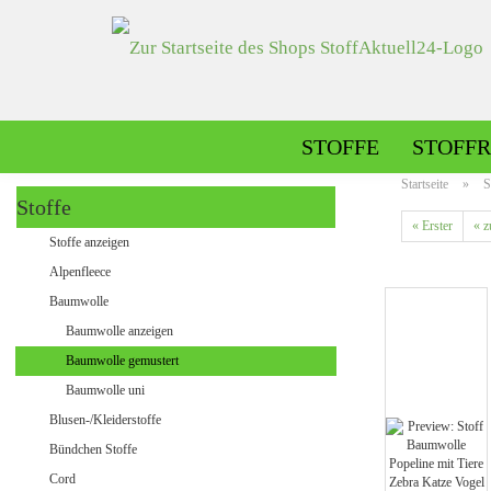
STOFFE
STOFFR
Startseite
»
S
Stoffe
« Erster
« z
Alpenfleece gemustert
Stoffe anzeigen
Alpenfleece uni
Alpenfleece
Baumwolle
Baumwolle anzeigen
Dekostoffe gemustert
Baumwolle gemustert
Dekostoffe uni
Baumwolle uni
Blusen-/Kleiderstoffe
Bündchen Stoffe
Jeans gemustert
Cord