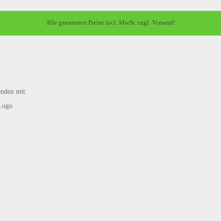
Alle genannten Preise incl. MwSt. zzgl. Versand!
enden mit: