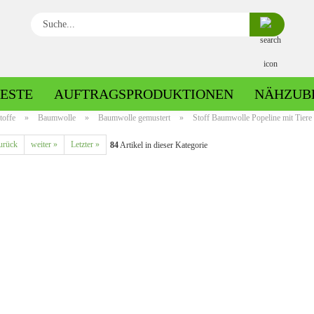
Suche...
ESTE
AUFTRAGSPRODUKTIONEN
NÄHZUB
toffe
»
Baumwolle
»
Baumwolle gemustert
»
Stoff Baumwolle Popeline mit Tiere 
urück
weiter »
Letzter »
84
Artikel in dieser Kategorie
Baumwolle gemustert
Baumwolle uni
Fleece gemustert
Minky gemustert
Fleece uni
Minky uni
Jersey gemustert