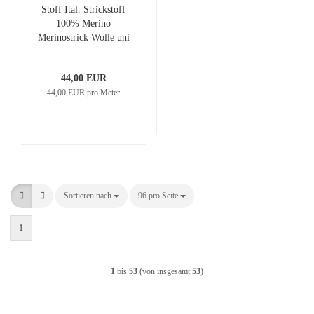
Stoff Ital. Strickstoff
100% Merino
Merinostrick Wolle uni
beige sand Kleiderstoff
Kinderstoff Merinostoff
44,00 EUR
44,00 EUR pro Meter
Sortieren nach
Sortieren nach
96 pro Seite
pro Seite
1
1
bis
53
(von insgesamt
53
)