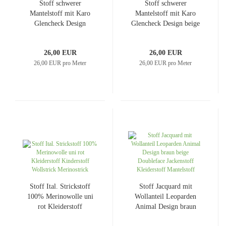
Stoff schwerer
Stoff schwerer
Mantelstoff mit Karo
Mantelstoff mit Karo
Glencheck Design
Glencheck Design beige
schwarz hellgrau
schwarz wollweiß
Mantelflausch
Kleiderstoff Jackenstoff
26,00 EUR
26,00 EUR
Kleiderstoff
26,00 EUR pro Meter
26,00 EUR pro Meter
Stoff Ital. Strickstoff
Stoff Jacquard mit
100% Merinowolle uni
Wollanteil Leoparden
rot Kleiderstoff
Animal Design braun
Kinderstoff Wollstrick
beige Doubleface