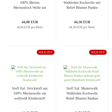
100% Merino
Walkloden Kochwolle mit
Merinostrick Wolle uni
Relief Blumen Punkte
hellgrau grau melange
Design blau-türkis rot
Kleiderstoff Kinderstoff
grün wollweiß
44,00 EUR
44,50 EUR
Merinostoff
Kleiderstoff Manteltstoff​
44,00 EUR pro Meter
44,50 EUR pro Meter
SOLD OUT
SOLD OUT
Stoff Ital. Strickstoff aus
Stoff Ital. Musterwalk
100% Merinowolle uni
Walkloden Kochwolle
wollweiß Kleiderstoff
Relief Blumen Ranken
Kinderstoff
anthrazit grün petrol
Mantelstoff Kleiderstoff