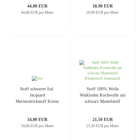
Merinostrick
Jackenstoff Kleiderstoff
44,00 EUR
18,90 EUR
Mantelstoff
44,00 EUR pro Meter
18,90 EUR pro Meter
Stoff schwerer Ital.
Stoff 100% Wolle
Jacquard
Walkloden Kochwolle uni
Merinostrickstoff Kreise
schwarz Mantelstoff
Ornamente orange blau
Kleiderstoff Jackenstoff
schwarz fuchsia
54,00 EUR
21,50 EUR
Kleiderstoff Mantelstoff
54,00 EUR pro Meter
21,50 EUR pro Meter
Dekostoff