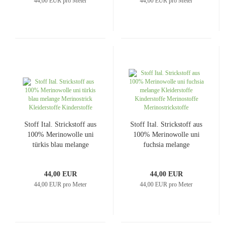
44,00 EUR pro Meter
44,00 EUR pro Meter
Stoff Ital. Strickstoff aus
Stoff Ital. Strickstoff aus
100% Merinowolle uni
100% Merinowolle uni
türkis blau melange
fuchsia melange
Merinostrick
Kleiderstoffe
Kleiderstoffe
Kinderstoffe Merinostoffe
44,00 EUR
44,00 EUR
Kinderstoffe
Merinostrickstoffe
44,00 EUR pro Meter
44,00 EUR pro Meter