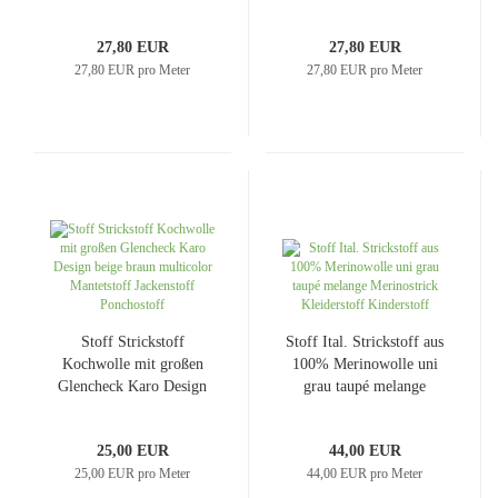
Design schwarz anthrazit
braun altrosa wollweiß
grau Kleiderstoff
Kleiderstoff
27,80 EUR
27,80 EUR
27,80 EUR pro Meter
27,80 EUR pro Meter
Stoff Strickstoff
Stoff Ital. Strickstoff aus
Kochwolle mit großen
100% Merinowolle uni
Glencheck Karo Design
grau taupé melange
beige braun multicolor
Merinostrick Kleiderstoff
Mantetstoff Jackenstoff
Kinderstoff
25,00 EUR
44,00 EUR
Ponchostoff
25,00 EUR pro Meter
44,00 EUR pro Meter