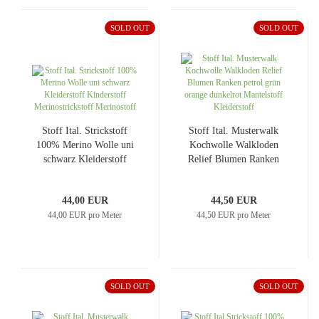
SOLD OUT
SOLD OUT
Stoff Ital. Strickstoff
Stoff Ital. Musterwalk
100% Merino Wolle uni
Kochwolle Walkloden
schwarz Kleiderstoff
Relief Blumen Ranken
Kinderstoff
petrol grün orange
Merinostrickstoff
dunkelrot Mantelstoff
44,00 EUR
44,50 EUR
Merinostoff
Kleiderstoff
44,00 EUR pro Meter
44,50 EUR pro Meter
SOLD OUT
SOLD OUT