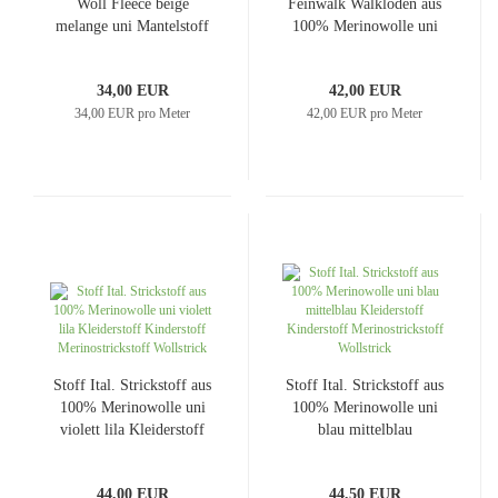
Woll Fleece beige
Feinwalk Walkloden aus
melange uni Mantelstoff
100% Merinowolle uni
Jackenstoff
schwarz Kleiderstoff
Mantelstoff
34,00 EUR
42,00 EUR
34,00 EUR pro Meter
42,00 EUR pro Meter
Stoff Ital. Strickstoff aus
Stoff Ital. Strickstoff aus
100% Merinowolle uni
100% Merinowolle uni
violett lila Kleiderstoff
blau mittelblau
Kinderstoff
Kleiderstoff Kinderstoff
Merinostrickstoff
Merinostrickstoff
44,00 EUR
44,50 EUR
Wollstrick
Wollstrick