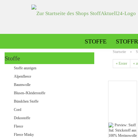
STOFFE
STOFFR
Startseite
»
S
Stoffe
« Erster
« z
Alpenfleece gemustert
Stoffe anzeigen
Alpenfleece uni
Alpenfleece
Baumwolle
Blusen-/Kleiderstoffe
Dekostoffe gemustert
Bündchen Stoffe
Dekostoffe uni
Cord
Dekostoffe
Fleece
Jeans gemustert
Fleece Minky