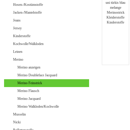
Jeans uni
Hosen-/Kostümstoffe
Jacken-/Mantelstoffe
Jeans
Jersey
Merino Doubleface Jacquard
Merino Feinstrick
Kinderstoffe
Merino Flausch
Kochwolle/Walkloden
Merino Jacquard
Leinen
Merino Walkloden/Kochwolle
Merino
Merino anzeigen
Merino Doubleface Jacquard
Samt / Velour gemustert
Merino Feinstrick
Samt / Velour uni
Merino Flausch
Merino Jacquard
Merino Walkloden/Kochwolle
Musselin
Nicki