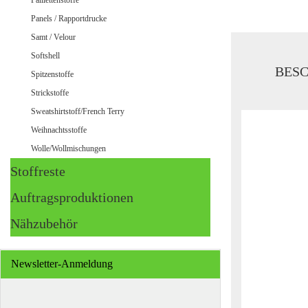
Paillettenstoffe
Panels / Rapportdrucke
Samt / Velour
Softshell
BES
Spitzenstoffe
Strickstoffe
Sweatshirtstoff/French Terry
Weihnachtsstoffe
Wolle/Wollmischungen
Stoffreste
Auftragsproduktionen
Nähzubehör
Newsletter-Anmeldung