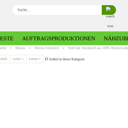
Suche...
ESTE
AUFTRAGSPRODUKTIONEN
NÄHZUB
toffe
»
Merino
»
Merino Feinstrick
»
Stoff Ital. Strickstoff aus 100% Merinowoll
urück
weiter »
Letzter »
17
Artikel in dieser Kategorie
Baumwolle gemustert
Baumwolle uni
Fleece gemustert
Minky gemustert
Fleece uni
Minky uni
Jersey gemustert