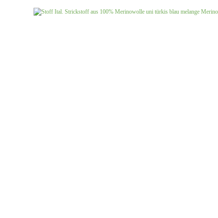
Jersey uni
Musselin gemustert
Musselin uni
Softshell gemustert
Softshell uni