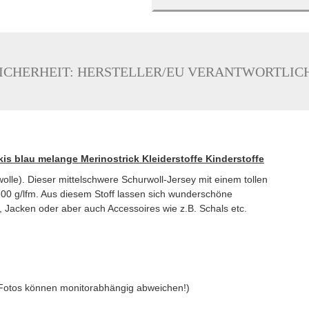
ICHERHEIT: HERSTELLER/EU VERANTWORTLIC
rkis blau melange Merinostrick Kleiderstoffe Kinderstoffe
wolle). Dieser mittelschwere Schurwoll-Jersey mit einem tollen
300 g/lfm. Aus diesem Stoff lassen sich wunderschöne
e, Jacken oder aber auch Accessoires wie z.B. Schals etc.
 Fotos können monitorabhängig abweichen!)