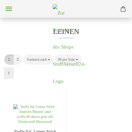
LEINEN
Sortieren nach
Sortieren nach
96 pro Seite
pro Seite
1
Stoffe Ital. Leinen Strick