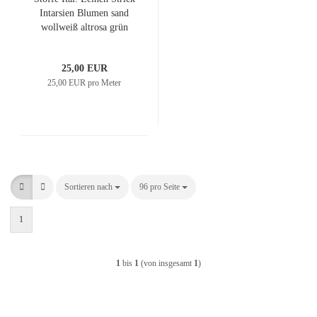
Intarsien Blumen sand
wollweiß altrosa grün
oliv Kleiderstoff
Blusenstoff
25,00 EUR
25,00 EUR pro Meter
Sortieren nach
Sortieren nach
96 pro Seite
pro Seite
1
1
bis
1
(von insgesamt
1
)