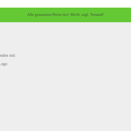
Alle genannten Preise incl. MwSt. zzgl. Versand!
enden mit: