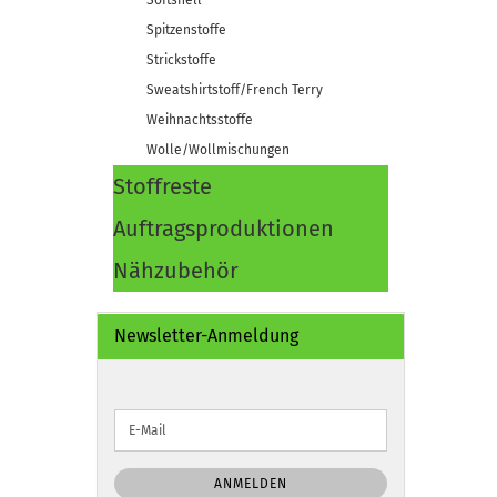
Softshell
Spitzenstoffe
Strickstoffe
Sweatshirtstoff/French Terry
Weihnachtsstoffe
Wolle/Wollmischungen
Stoffreste
Auftragsproduktionen
Nähzubehör
Newsletter-Anmeldung
WEITER
E-
ZUR
Mail
NEWSLETTER-
ANMELDUNG
ANMELDEN