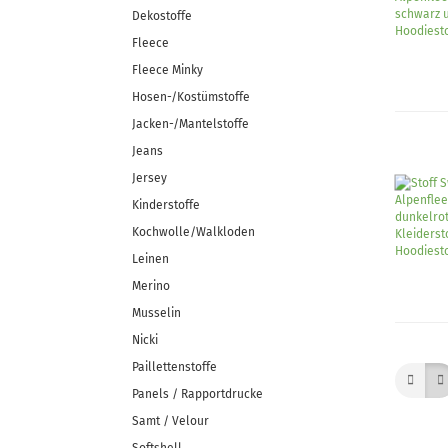
Jeans uni
Dekostoffe
Fleece
Fleece Minky
Hosen-/Kostümstoffe
Merino Doubleface Jacqua
Merino Feinstrick
Jacken-/Mantelstoffe
Merino Flausch
Jeans
Merino Jacquard
Jersey
Merino Walkloden/Kochwo
Kinderstoffe
Kochwolle/Walkloden
Leinen
Samt / Velour gemustert
Merino
Samt / Velour uni
Musselin
Nicki
Paillettenstoffe
Panels / Rapportdrucke
Samt / Velour