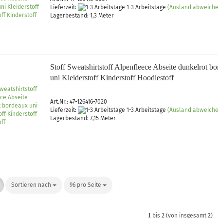
Jersey uni
Lieferzeit:
1-3 Arbeitstage
(Ausland abweich
Lagerbestand: 1,3 Meter
rd
Musselin gemustert
Musselin uni
Stoff Sweatshirtstoff Alpenfleece Abseite dunkelrot b
uni Kleiderstoff Kinderstoff Hoodiestoff
lle
Art.Nr.: 47-126416-7020
Lieferzeit:
1-3 Arbeitstage
(Ausland abweich
Lagerbestand: 7,15 Meter
Softshell gemustert
Softshell uni
Sortieren nach
Sortieren nach
96 pro Seite
pro Seite
1
bis
2
(von insgesamt
2
)