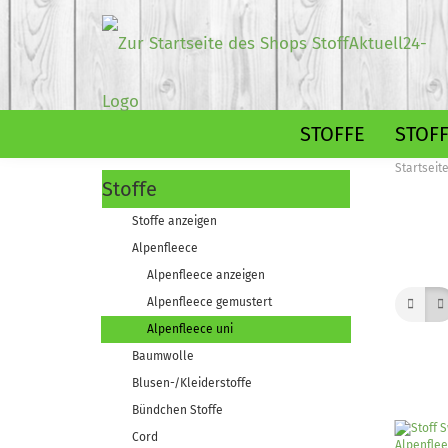
STOFFE
STOF
Startseit
Stoffe
Alpenfleece gemustert
Stoffe anzeigen
Alpenfleece uni
Alpenfleece
Alpenfleece anzeigen
Alpenfleece gemustert
Dekostoffe gemustert
Alpenfleece uni
Dekostoffe uni
Baumwolle
Blusen-/Kleiderstoffe
Bündchen Stoffe
Jeans gemustert
Cord