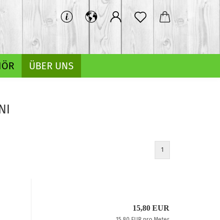
HÖR
ÜBER UNS
Bündchen gemustert
NI
Bündchen uni
1
Hosen-/Kostümstoffe gemustert
Hosen-/Kostümstoffe uni
15,80 EUR
Kochwolle gemustert/Musterwalk
Leinen gemustert
15,80 EUR pro Meter