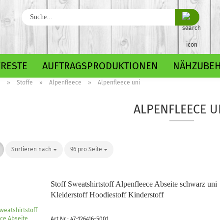
Suche...
FRESTE
AUFTRAGSPRODUKTIONEN
NÄHZUBE
e
»
Stoffe
»
Alpenfleece
»
Alpenfleece uni
Baumwolle gemustert
ALPENFLEECE U
Baumwolle uni
Sortieren nach
Sortieren nach
96 pro Seite
pro Seite
Fleece gemustert
Minky gemustert
Fleece uni
Minky uni
Stoff Sweatshirtstoff Alpenfleece Abseite schwarz uni
Kleiderstoff Hoodiestoff Kinderstoff
Jersey gemustert
Art.Nr.: 47-126416-5001