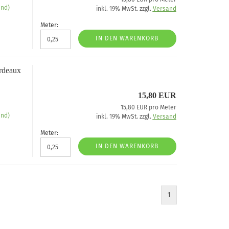
Kochwolle/Walkloden uni
Leinen uni
end)
inkl. 19% MwSt. zzgl.
Versand
Meter:
IN DEN WARENKORB
ordeaux
15,80 EUR
15,80 EUR pro Meter
end)
inkl. 19% MwSt. zzgl.
Versand
Meter:
Strickstoffe gemustert
Sweatshirt/French Ter
IN DEN WARENKORB
Strickstoffe uni
Sweatshirtstoff/French
1