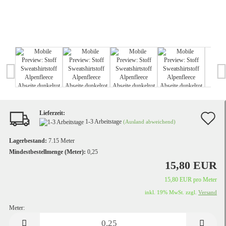
Lieferzeit:
A
1-3 Arbeitstage
(Ausland abweichend)
d
Lagerbestand:
7.15
Meter
M
Mindestbestellmenge (Meter):
0,25
15,80 EUR
15,80 EUR pro Meter
inkl. 19% MwSt. zzgl.
Versand
Meter:
Meter