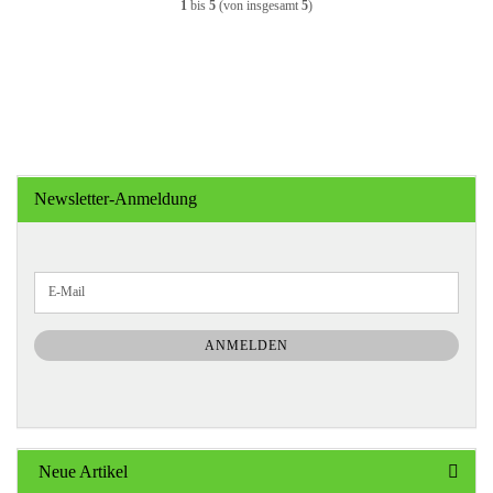
1
bis
5
(von insgesamt
5
)
Newsletter-Anmeldung
WEITER
E-
ZUR
Mail
NEWSLETTER-
ANMELDUNG
ANMELDEN
Neue Artikel