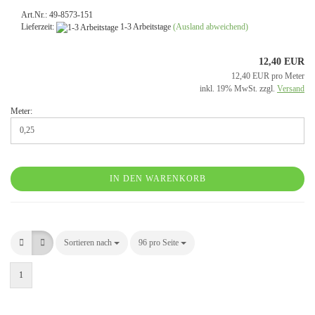
Art.Nr.: 49-8573-151
Lieferzeit:
1-3 Arbeitstage
(Ausland abweichend)
12,40 EUR
12,40 EUR pro Meter
inkl. 19% MwSt. zzgl.
Versand
Meter:
IN DEN WARENKORB
Sortieren nach
Sortieren nach
96 pro Seite
pro Seite
1