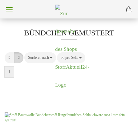
BÜNDCHEN GEMUSTERT
Sortieren nach
Sortieren nach
96 pro Seite
pro Seite
1