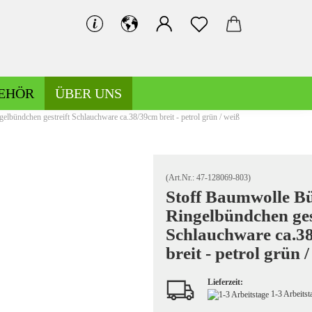
EHÖR
ÜBER UNS
lbündchen gestreift Schlauchware ca.38/39cm breit - petrol grün / weiß
Bündchen gemustert
Bündchen uni
(Art.Nr.:
47-128069-803
)
Stoff Baumwolle B
Ringelbündchen ges
Hosen-/Kostümstoffe gemustert
Schlauchware ca.3
Hosen-/Kostümstoffe uni
breit - petrol grün 
Lieferzeit:
1-3 Arbeits
Kochwolle gemustert/Musterwalk
Leinen gemustert