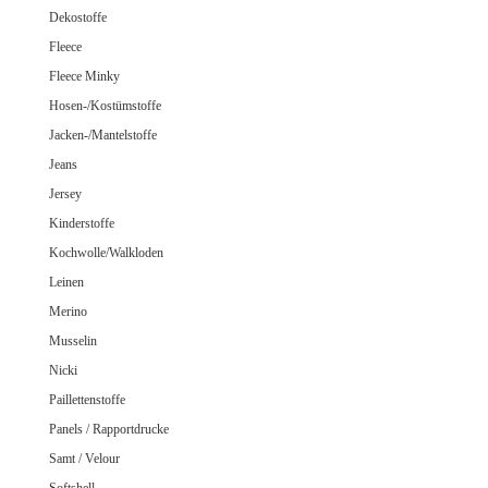
Jeans uni
Dekostoffe
Fleece
Fleece Minky
Hosen-/Kostümstoffe
Merino Doubleface Jacquard
Merino Feinstrick
Jacken-/Mantelstoffe
Merino Flausch
Jeans
Merino Jacquard
Jersey
Merino Walkloden/Kochwolle
Kinderstoffe
Kochwolle/Walkloden
Leinen
Samt / Velour gemustert
Merino
Samt / Velour uni
Musselin
Nicki
Paillettenstoffe
Panels / Rapportdrucke
Samt / Velour