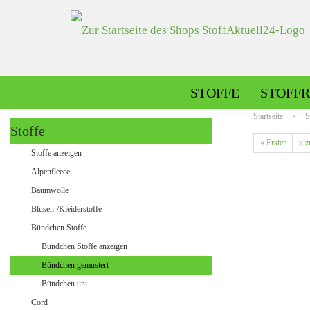
STOFFE
STOFFR
Startseite
»
S
Stoffe
« Erster
« z
Alpenfleece gemustert
Stoffe anzeigen
Alpenfleece uni
Alpenfleece
Baumwolle
Blusen-/Kleiderstoffe
Dekostoffe gemustert
Bündchen Stoffe
Dekostoffe uni
Bündchen Stoffe anzeigen
Bündchen gemustert
Bündchen uni
Jeans gemustert
Cord