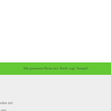
Alle genannten Preise incl. MwSt. zzgl. Versand!
enden mit: