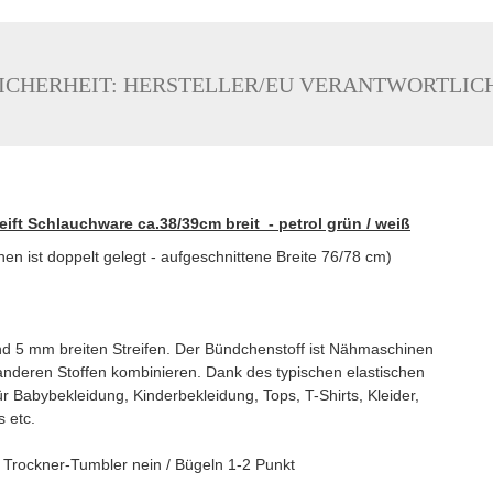
ICHERHEIT: HERSTELLER/EU VERANTWORTLIC
t Schlauchware ca.38/39cm breit - petrol grün / weiß
n ist doppelt gelegt - aufgeschnittene Breite 76/78 cm)
d 5 mm breiten Streifen. Der Bündchenstoff ist Nähmaschinen
 anderen Stoffen kombinieren. Dank des typischen elastischen
für Babybekleidung, Kinderbekleidung, Tops, T-Shirts, Kleider,
 etc.
rockner-Tumbler nein / Bügeln 1-2 Punkt