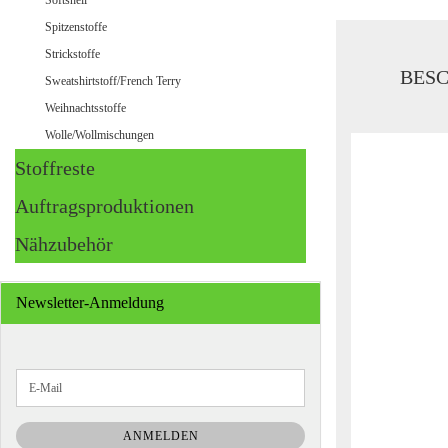
Softshell
Spitzenstoffe
Strickstoffe
BES
Sweatshirtstoff/French Terry
Weihnachtsstoffe
Wolle/Wollmischungen
Stoffreste
Auftragsproduktionen
Nähzubehör
Newsletter-Anmeldung
WEITER
E-
ZUR
Mail
NEWSLETTER-
ANMELDUNG
ANMELDEN