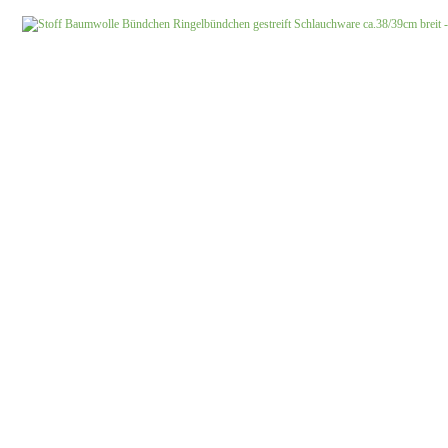
Jersey uni
Musselin gemustert
Musselin uni
Softshell gemustert
Softshell uni