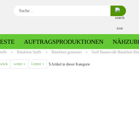
Suche...
ESTE
AUFTRAGSPRODUKTIONEN
NÄHZUB
toffe
»
Bündchen Stoffe
»
Bündchen gemustert
»
Stoff Baumwolle Bündchen Ringe
urück
weiter »
Letzter »
5
Artikel in dieser Kategorie
Baumwolle gemustert
Baumwolle uni
Fleece gemustert
Minky gemustert
Fleece uni
Minky uni
Jersey gemustert