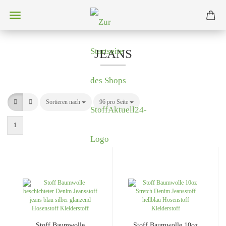
JEANS
Sortieren nach
Sortieren nach
96 pro Seite
pro Seite
1
Stoff Baumwolle
Stoff Baumwolle 10oz