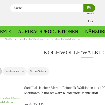
Suche...
ESTE
AUFTRAGSPRODUKTIONEN
NÄHZUB
»
Stoffe
»
Kochwolle/Walkloden
»
Kochwolle/Walkloden uni
Baumwolle gemustert
KOCHWOLLE/WALKLO
Baumwolle uni
Sortieren nach
Sortieren nach
96 pro Seite
pro Seite
Fleece gemustert
Minky gemustert
Fleece uni
Minky uni
Stoff Ital. leichter Merino Feinwalk Walkloden aus 1
Merinowolle uni schwarz Kleiderstoff Mantelstoff
Jersey gemustert
Art.Nr.: BN-5-13