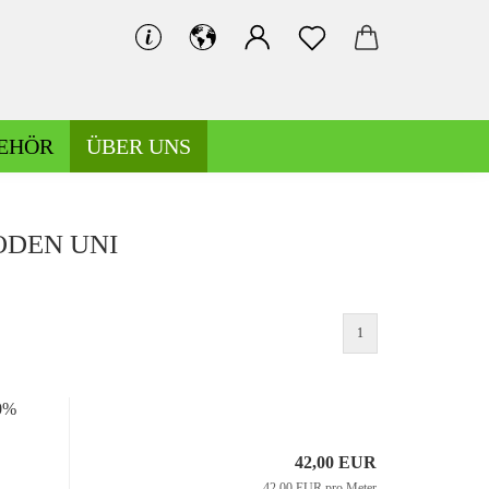
EHÖR
ÜBER UNS
Bündchen gemustert
DEN UNI
Bündchen uni
1
Hosen-/Kostümstoffe gemustert
Hosen-/Kostümstoffe uni
00%
42,00 EUR
Kochwolle gemustert/Musterwalk
Leinen gemustert
42,00 EUR pro Meter