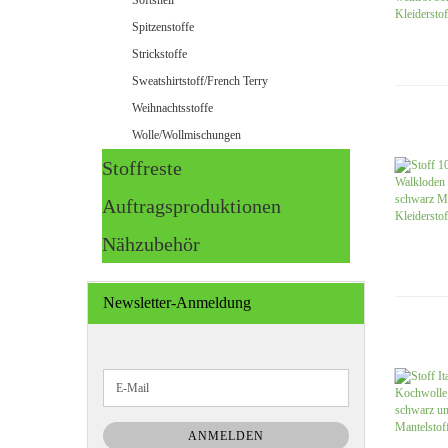
Softshell
Spitzenstoffe
Strickstoffe
Sweatshirtstoff/French Terry
Weihnachtsstoffe
Wolle/Wollmischungen
Stoffreste
Auftragsproduktionen
Nähzubehör
Newsletter-Anmeldung
WEITER
E-
ZUR
Mail
NEWSLETTER-
ANMELDUNG
ANMELDEN