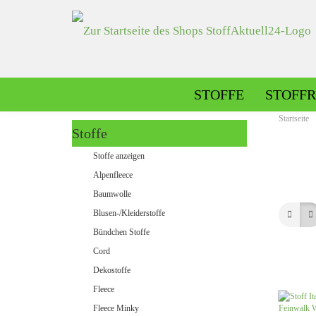
STOFFE
STOFFR
Startseite
Stoffe
Alpenfleece gemustert
Stoffe anzeigen
Alpenfleece uni
Alpenfleece
Baumwolle
Blusen-/Kleiderstoffe
Dekostoffe gemustert
Bündchen Stoffe
Dekostoffe uni
Cord
Dekostoffe
Fleece
Jeans gemustert
Fleece Minky