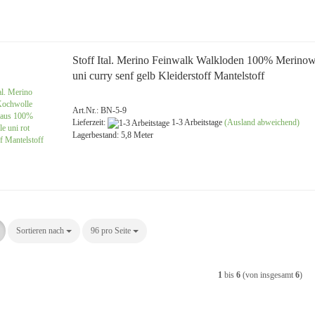
Stoff Ital. Merino Feinwalk Walkloden 100% Merinow
uni curry senf gelb Kleiderstoff Mantelstoff
Art.Nr.: BN-5-9
Lieferzeit:
1-3 Arbeitstage
(Ausland abweichend)
Lagerbestand: 5,8 Meter
Sortieren nach
Sortieren nach
96 pro Seite
pro Seite
1
bis
6
(von insgesamt
6
)