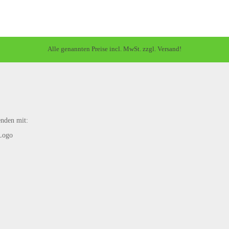
Alle genannten Preise incl. MwSt. zzgl. Versand!
enden mit: