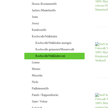
Jeans uni
Hosen-/Kostümstoffe
Jacken-/Mantelstoffe
Jeans
Jersey
Merino Doubleface Jacquard
Merino Feinstrick
Kinderstoffe
Merino Flausch
Kochwolle/Walkloden
Merino Jacquard
Kochwolle/Walkloden anzeigen
Merino Walkloden/Kochwolle
Kochwolle gemustert/Musterwalk
Kochwolle/Walkloden uni
Leinen
Samt / Velour gemustert
Merino
Samt / Velour uni
Musselin
Nicki
Paillettenstoffe
Panels / Rapportdrucke
Samt / Velour