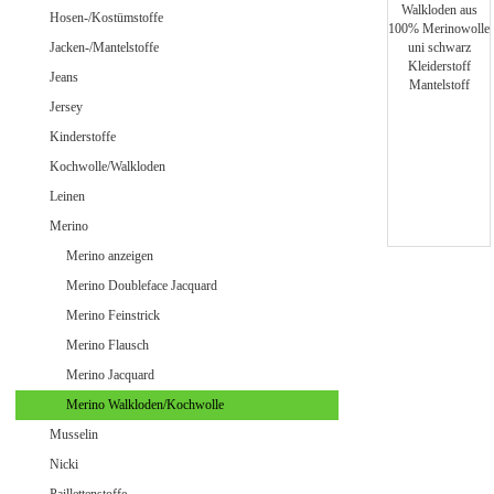
Jeans uni
Hosen-/Kostümstoffe
Jacken-/Mantelstoffe
Jeans
Jersey
Merino Doubleface Jacquard
Merino Feinstrick
Kinderstoffe
Merino Flausch
Kochwolle/Walkloden
Merino Jacquard
Leinen
Merino Walkloden/Kochwolle
Merino
Merino anzeigen
Merino Doubleface Jacquard
Samt / Velour gemustert
Merino Feinstrick
Samt / Velour uni
Merino Flausch
Merino Jacquard
Merino Walkloden/Kochwolle
Musselin
Nicki