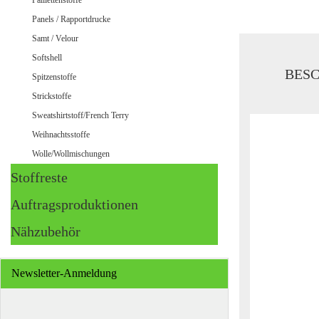
Paillettenstoffe
Panels / Rapportdrucke
Samt / Velour
Softshell
BES
Spitzenstoffe
Strickstoffe
Sweatshirtstoff/French Terry
Weihnachtsstoffe
Wolle/Wollmischungen
Stoffreste
Auftragsproduktionen
Nähzubehör
Newsletter-Anmeldung