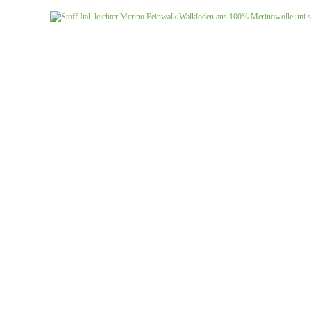
Jersey uni
Musselin gemustert
Musselin uni
Softshell gemustert
Softshell uni