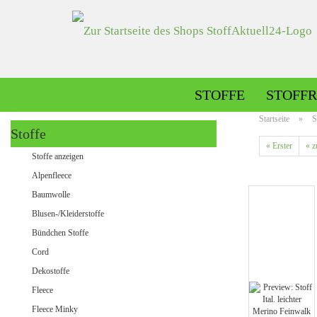
STOFFE
STOFFR
Startseite
»
S
Stoffe
« Erster
« z
Alpenfleece gemustert
Stoffe anzeigen
Alpenfleece uni
Alpenfleece
Baumwolle
Blusen-/Kleiderstoffe
Dekostoffe gemustert
Bündchen Stoffe
Dekostoffe uni
Cord
Dekostoffe
Fleece
Jeans gemustert
Fleece Minky