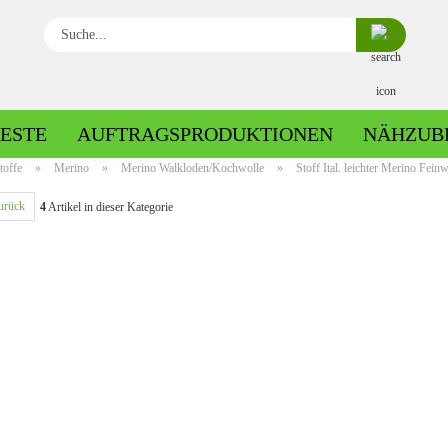
Suche...
ESTE
AUFTRAGSPRODUKTIONEN
NÄHZUB
toffe
»
Merino
»
Merino Walkloden/Kochwolle
»
Stoff Ital. leichter Merino Fe
urück
4
Artikel in dieser Kategorie
Baumwolle gemustert
Baumwolle uni
Fleece gemustert
Minky gemustert
Fleece uni
Minky uni
Jersey gemustert