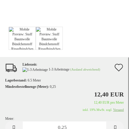
Lieferzeit:
A
1-3 Arbeitstage
(Ausland abweichend)
d
Lagerbestand:
6.5
Meter
M
Mindestbestellmenge (Meter):
0,25
12,40 EUR
12,40 EUR pro Meter
inkl. 19% MwSt. zzgl.
Versand
Meter:
Meter