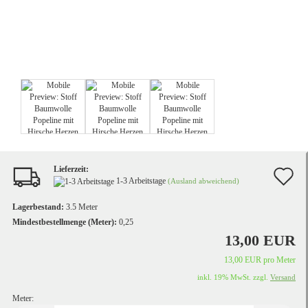
Lieferzeit:
A
1-3 Arbeitstage
(Ausland abweichend)
d
Lagerbestand:
3.5
Meter
M
Mindestbestellmenge (Meter):
0,25
13,00 EUR
13,00 EUR pro Meter
inkl. 19% MwSt. zzgl.
Versand
Meter: