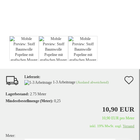
Lieferzeit:
A
1-3 Arbeitstage
(Ausland abweichend)
d
Lagerbestand:
2.75
Meter
M
Mindestbestellmenge (Meter):
0,25
10,90 EUR
10,90 EUR pro Meter
inkl. 19% MwSt. zzgl.
Versand
Meter: