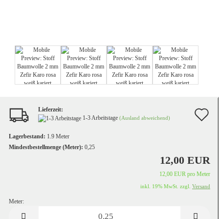
Lieferzeit:
A
1-3 Arbeitstage
(Ausland abweichend)
d
Lagerbestand:
1.9
Meter
M
Mindestbestellmenge (Meter):
0,25
12,00 EUR
12,00 EUR pro Meter
inkl. 19% MwSt. zzgl.
Versand
Meter:
Meter