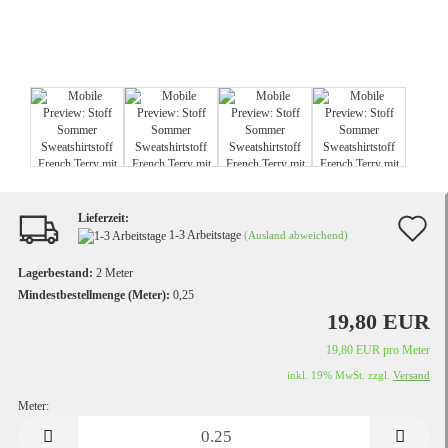
Lieferzeit:
A
1-3 Arbeitstage
(Ausland abweichend)
d
Lagerbestand:
2
Meter
M
Mindestbestellmenge (Meter):
0,25
19,80 EUR
19,80 EUR pro Meter
inkl. 19% MwSt. zzgl.
Versand
Meter:
Meter