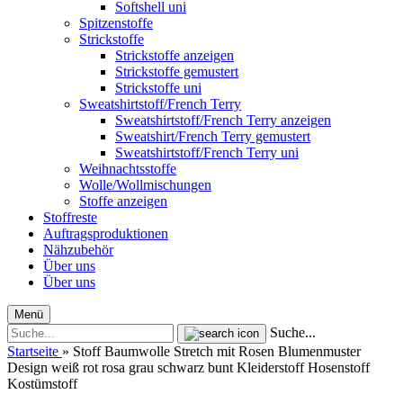
Softshell uni
Spitzenstoffe
Strickstoffe
Strickstoffe anzeigen
Strickstoffe gemustert
Strickstoffe uni
Sweatshirtstoff/French Terry
Sweatshirtstoff/French Terry anzeigen
Sweatshirt/French Terry gemustert
Sweatshirtstoff/French Terry uni
Weihnachtsstoffe
Wolle/Wollmischungen
Stoffe anzeigen
Stoffreste
Auftragsproduktionen
Nähzubehör
Über uns
Über uns
Menü
Suche...
Startseite
»
Stoff Baumwolle Stretch mit Rosen Blumenmuster
Design weiß rot rosa grau schwarz bunt Kleiderstoff Hosenstoff
Kostümstoff