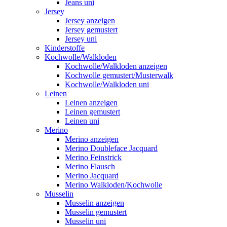
Jeans uni
Jersey
Jersey anzeigen
Jersey gemustert
Jersey uni
Kinderstoffe
Kochwolle/Walkloden
Kochwolle/Walkloden anzeigen
Kochwolle gemustert/Musterwalk
Kochwolle/Walkloden uni
Leinen
Leinen anzeigen
Leinen gemustert
Leinen uni
Merino
Merino anzeigen
Merino Doubleface Jacquard
Merino Feinstrick
Merino Flausch
Merino Jacquard
Merino Walkloden/Kochwolle
Musselin
Musselin anzeigen
Musselin gemustert
Musselin uni