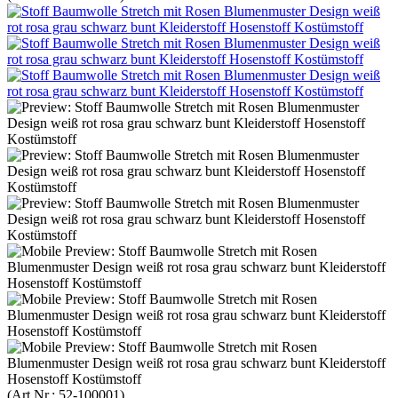
(Art.Nr.:
52-100001
)