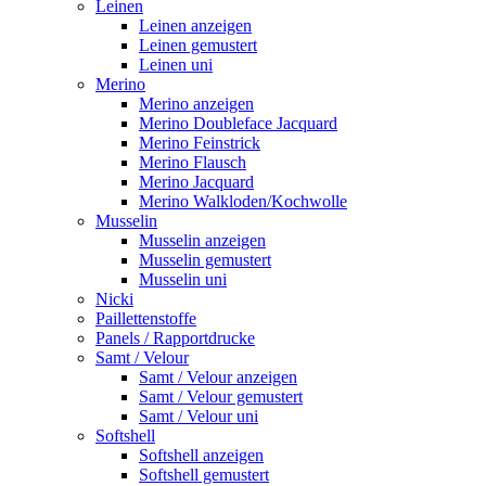
Leinen
Leinen anzeigen
Leinen gemustert
Leinen uni
Merino
Merino anzeigen
Merino Doubleface Jacquard
Merino Feinstrick
Merino Flausch
Merino Jacquard
Merino Walkloden/Kochwolle
Musselin
Musselin anzeigen
Musselin gemustert
Musselin uni
Nicki
Paillettenstoffe
Panels / Rapportdrucke
Samt / Velour
Samt / Velour anzeigen
Samt / Velour gemustert
Samt / Velour uni
Softshell
Softshell anzeigen
Softshell gemustert