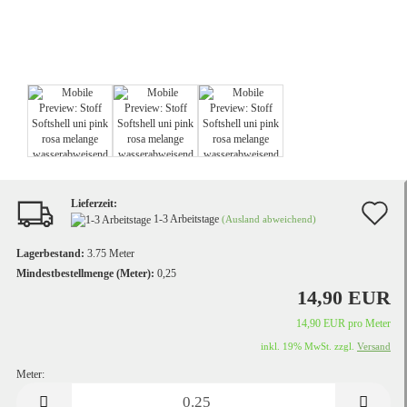
Lieferzeit:
A
1-3 Arbeitstage
(Ausland abweichend)
d
Lagerbestand:
3.75
Meter
M
Mindestbestellmenge (Meter):
0,25
14,90 EUR
14,90 EUR pro Meter
inkl. 19% MwSt. zzgl.
Versand
Meter:
Meter