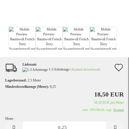
Lieferzeit:
A
1-3 Arbeitstage
(Ausland abweichend)
d
Lagerbestand:
2.5
Meter
M
Mindestbestellmenge (Meter):
0,25
18,50 EUR
18,50 EUR pro Meter
inkl. 19% MwSt. zzgl.
Versand
Meter:
Meter