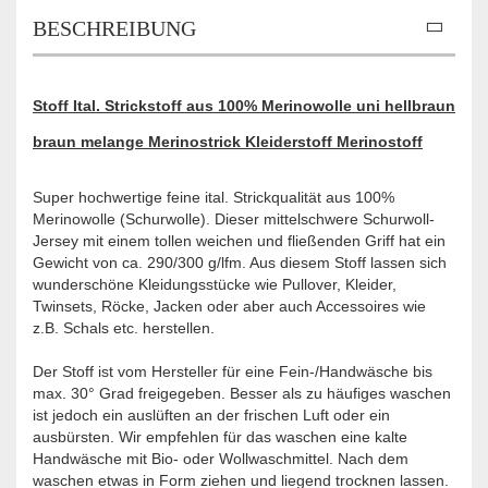
BESCHREIBUNG
Stoff Ital. Strickstoff aus 100% Merinowolle uni hellbraun
braun melange Merinostrick Kleiderstoff Merinostoff
Super hochwertige feine ital. Strickqualität aus 100%
Merinowolle (Schurwolle). Dieser mittelschwere Schurwoll-
Jersey mit einem tollen weichen und fließenden Griff hat ein
Gewicht von ca. 290/300 g/lfm. Aus diesem Stoff lassen sich
wunderschöne Kleidungsstücke wie Pullover, Kleider,
Twinsets, Röcke, Jacken oder aber auch Accessoires wie
z.B. Schals etc. herstellen.
Der Stoff ist vom Hersteller für eine Fein-/Handwäsche bis
max. 30° Grad freigegeben. Besser als zu häufiges waschen
ist jedoch ein auslüften an der frischen Luft oder ein
ausbürsten. Wir empfehlen für das waschen eine kalte
Handwäsche mit Bio- oder Wollwaschmittel. Nach dem
waschen etwas in Form ziehen und liegend trocknen lassen.