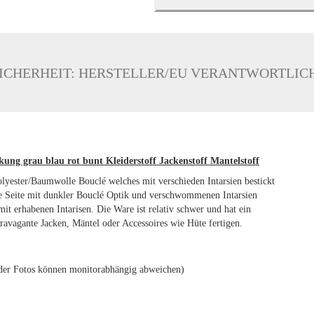
ICHERHEIT: HERSTELLER/EU VERANTWORTLIC
ckung grau blau rot bunt Kleiderstoff Jackenstoff Mantelstoff
Polyester/Baumwolle Bouclé welches mit verschieden Intarsien bestickt
ne Seite mit dunkler Bouclé Optik und verschwommenen Intarsien
mit erhabenen Intarisen. Die Ware ist relativ schwer und hat ein
ravagante Jacken, Mäntel oder Accessoires wie Hüte fertigen.
en der Fotos können monitorabhängig abweichen)