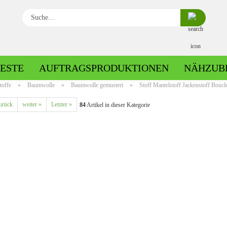
Suche...
ESTE
AUFTRAGSPRODUKTIONEN
NÄHZUB
toffe
»
Baumwolle
»
Baumwolle gemustert
»
Stoff Mantelstoff Jackenstoff Boucle
urück
weiter »
Letzter »
84
Artikel in dieser Kategorie
Baumwolle gemustert
Baumwolle uni
Fleece gemustert
Minky gemustert
Fleece uni
Minky uni
Jersey gemustert