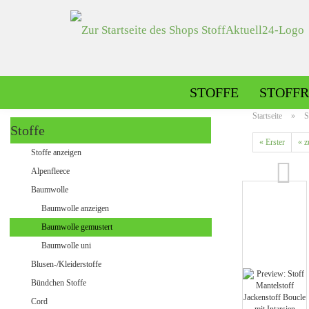
STOFFE
STOFFR
Startseite
»
S
Stoffe
« Erster
« z
Alpenfleece gemustert
Stoffe anzeigen
Alpenfleece uni
Alpenfleece
Baumwolle
Baumwolle anzeigen
Dekostoffe gemustert
Baumwolle gemustert
Dekostoffe uni
Baumwolle uni
Blusen-/Kleiderstoffe
Bündchen Stoffe
Jeans gemustert
Cord