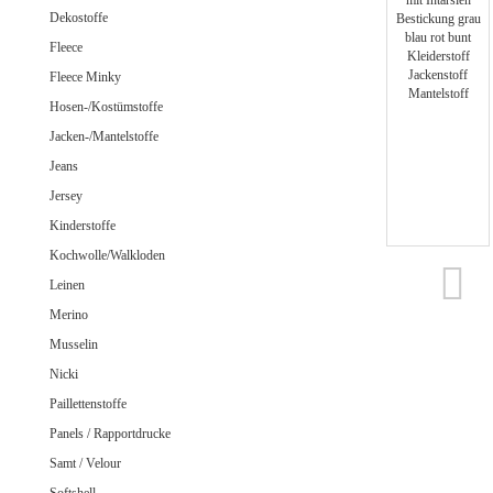
Jeans uni
Dekostoffe
Fleece
Fleece Minky
Hosen-/Kostümstoffe
Merino Doubleface Jacquard
Merino Feinstrick
Jacken-/Mantelstoffe
Merino Flausch
Jeans
Merino Jacquard
Jersey
Merino Walkloden/Kochwolle
Kinderstoffe
Kochwolle/Walkloden
Leinen
Samt / Velour gemustert
Merino
Samt / Velour uni
Musselin
Nicki
Paillettenstoffe
Panels / Rapportdrucke
Samt / Velour