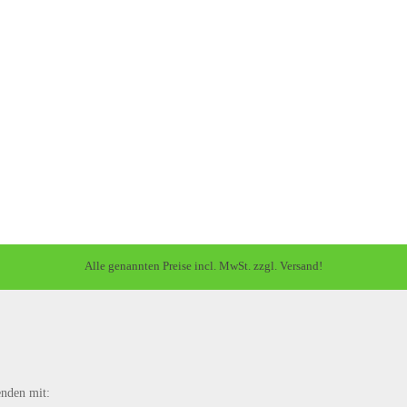
Alle genannten Preise incl. MwSt. zzgl. Versand!
enden mit: