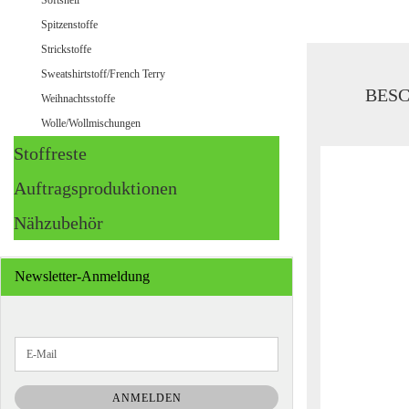
Softshell
Spitzenstoffe
Strickstoffe
Sweatshirtstoff/French Terry
BES
Weihnachtsstoffe
Wolle/Wollmischungen
Stoffreste
Auftragsproduktionen
Nähzubehör
Newsletter-Anmeldung
WEITER
E-
ZUR
Mail
NEWSLETTER-
ANMELDUNG
ANMELDEN