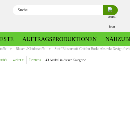
Suche...
ESTE
AUFTRAGSPRODUKTIONEN
NÄHZUB
toffe
»
Blusen-/Kleiderstoffe
»
Stoff Blusenstoff Chiffon Borke Abstrakt Design fliede
urück
weiter »
Letzter »
43
Artikel in dieser Kategorie
Baumwolle gemustert
Baumwolle uni
Fleece gemustert
Minky gemustert
Fleece uni
Minky uni
Jersey gemustert