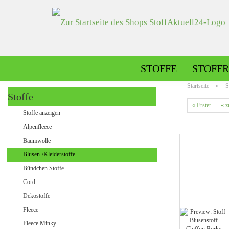
STOFFE
STOFFR
Startseite
»
S
Stoffe
« Erster
« z
Alpenfleece gemustert
Stoffe anzeigen
Alpenfleece uni
Alpenfleece
Baumwolle
Blusen-/Kleiderstoffe
Dekostoffe gemustert
Bündchen Stoffe
Dekostoffe uni
Cord
Dekostoffe
Fleece
Jeans gemustert
Fleece Minky