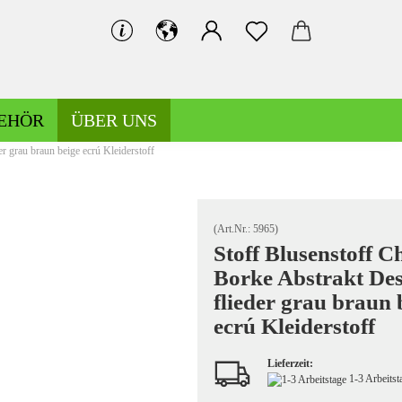
EHÖR
ÜBER UNS
r grau braun beige ecrú Kleiderstoff
Bündchen gemustert
Bündchen uni
(Art.Nr.:
5965
)
Stoff Blusenstoff C
Borke Abstrakt De
Hosen-/Kostümstoffe gemustert
flieder grau braun 
Hosen-/Kostümstoffe uni
ecrú Kleiderstoff
Lieferzeit:
1-3 Arbeits
Kochwolle gemustert/Musterwalk
Leinen gemustert