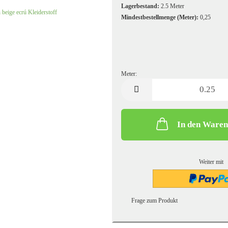
Kochwolle/Walkloden uni
Leinen uni
Lagerbestand:
2.5
Meter
Mindestbestellmenge (Meter):
0,25
Meter:
Meter
In den Ware
Strickstoffe gemustert
Sweatshirt/French Terry gemust
Strickstoffe uni
Sweatshirtstoff/French Terry u
Weiter mit
Frage zum Produkt