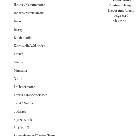
Jeans uni
Hosen-/Kostümstoffe
Jacken-/Mantelstoffe
Jeans
Jersey
Merino Doubleface Jacquard
Merino Feinstrick
Kinderstoffe
Merino Flausch
Kochwolle/Walkloden
Merino Jacquard
Leinen
Merino Walkloden/Kochwolle
Merino
Musselin
Nicki
Samt / Velour gemustert
Paillettenstoffe
Samt / Velour uni
Panels / Rapportdrucke
Samt / Velour
Softshell
Spitzenstoffe
Strickstoffe