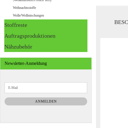
Sweatshirtstoff/French Terry
Weihnachtsstoffe
Wolle/Wollmischungen
BES
Stoffreste
Auftragsproduktionen
Nähzubehör
Newsletter-Anmeldung
WEITER
E-
ZUR
Mail
NEWSLETTER-
ANMELDUNG
ANMELDEN