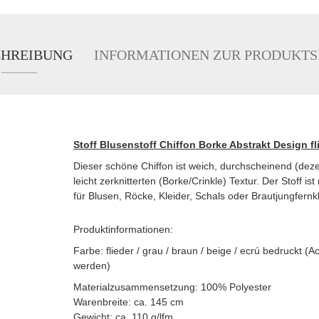
CHREIBUNG
INFORMATIONEN ZUR PRODUKTS
Stoff Blusenstoff Chiffon Borke Abstrakt Design fl
Dieser schöne Chiffon ist weich, durchscheinend (deze
leicht zerknitterten (Borke/Crinkle) Textur. Der Stoff 
für Blusen, Röcke, Kleider, Schals oder Brautjungfernk
Produktinformationen:
Farbe: flieder / grau / braun / beige / ecrú bedruckt
werden)
Materialzusammensetzung: 100% Polyester
Warenbreite: ca. 145 cm
Gewicht: ca. 110 g/lfm