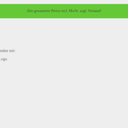
Alle genannten Preise incl. MwSt. zzgl. Versand!
enden mit: