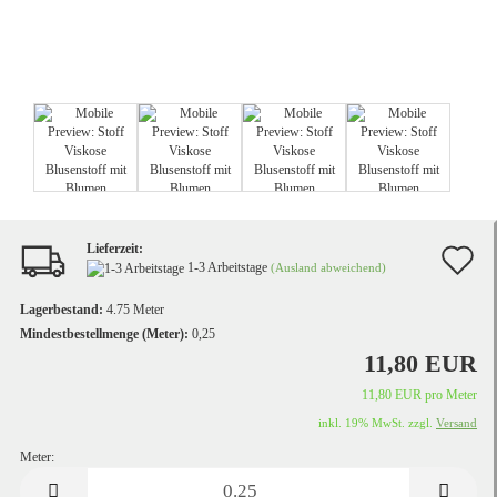
Lieferzeit:
A
1-3 Arbeitstage
(Ausland abweichend)
d
Lagerbestand:
4.75
Meter
M
Mindestbestellmenge (Meter):
0,25
11,80 EUR
11,80 EUR pro Meter
inkl. 19% MwSt. zzgl.
Versand
Meter:
Meter