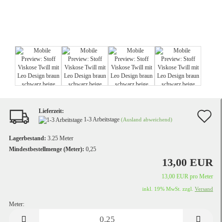
Lieferzeit:
A
1-3 Arbeitstage
(Ausland abweichend)
d
Lagerbestand:
3.25
Meter
M
Mindestbestellmenge (Meter):
0,25
13,00 EUR
13,00 EUR pro Meter
inkl. 19% MwSt. zzgl.
Versand
Meter:
Meter