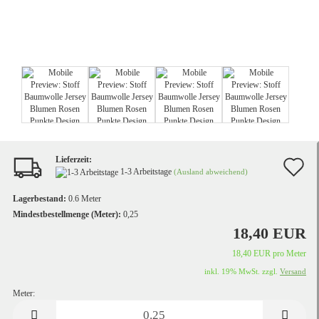
Lieferzeit:
A
1-3 Arbeitstage
(Ausland abweichend)
d
Lagerbestand:
0.6
Meter
M
Mindestbestellmenge (Meter):
0,25
18,40 EUR
18,40 EUR pro Meter
inkl. 19% MwSt. zzgl.
Versand
Meter:
Meter