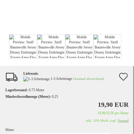
Lieferzeit:
A
1-3 Arbeitstage
(Ausland abweichend)
d
Lagerbestand:
0.75
Meter
M
Mindestbestellmenge (Meter):
0,25
19,90 EUR
19,90 EUR pro Meter
inkl. 19% MwSt. zzgl.
Versand
Meter: