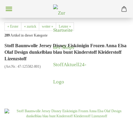
« Erster
« zurück
weiter »
Letzter »
289
Artikel in dieser Kategorie
Stoff Baumwolle Jersey Disney Eiskönigin Frozen Anna Elsa
Olaf Design dunkelblau blau bunt Kinderstoff Kleiderstoff
Lizenzstoff
(Art.Nr.:
47-125582-801
)