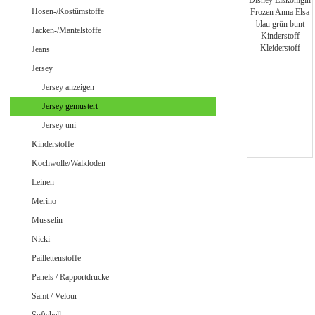
Jeans uni
Hosen-/Kostümstoffe
Jacken-/Mantelstoffe
Jeans
Jersey
Merino Doubleface Jacquard
Merino Feinstrick
Jersey anzeigen
Merino Flausch
Jersey gemustert
Merino Jacquard
Jersey uni
Merino Walkloden/Kochwolle
Kinderstoffe
Kochwolle/Walkloden
Leinen
Samt / Velour gemustert
Merino
Samt / Velour uni
Musselin
Nicki
Paillettenstoffe
Panels / Rapportdrucke
Samt / Velour