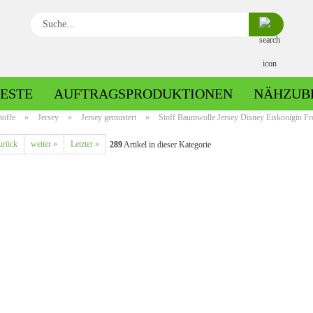
Suche...
ESTE
AUFTRAGSPRODUKTIONEN
NÄHZUB
toffe
»
Jersey
»
Jersey gemustert
»
Stoff Baumwolle Jersey Disney Eiskönigin Fro
urück
weiter »
Letzter »
289
Artikel in dieser Kategorie
Baumwolle gemustert
Baumwolle uni
Fleece gemustert
Minky gemustert
Fleece uni
Minky uni
Jersey gemustert