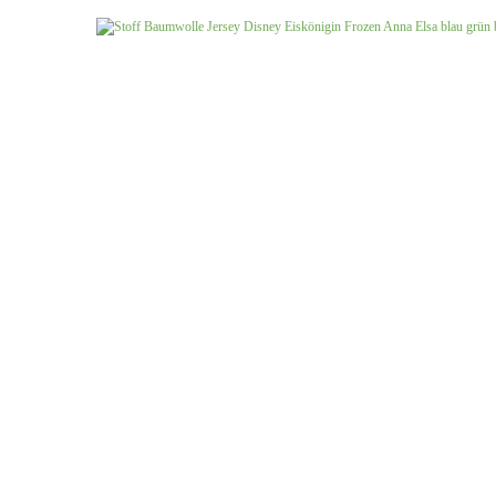
Jersey uni
Musselin gemustert
Musselin uni
Softshell gemustert
Softshell uni