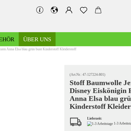
EHÖR
ÜBER UNS
zen Anna Elsa blau grün bunt Kinderstoff Kleiderstoff
Bündchen gemustert
Bündchen uni
(Art.Nr.:
47-127224-801
)
Stoff Baumwolle Je
Disney Eiskönigin 
Hosen-/Kostümstoffe gemustert
Anna Elsa blau grü
Hosen-/Kostümstoffe uni
Kinderstoff Kleider
Lieferzeit:
1-3 Arbeits
Kochwolle gemustert/Musterwalk
Leinen gemustert