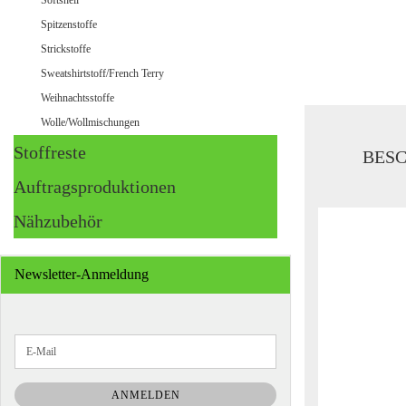
Softshell
Spitzenstoffe
Strickstoffe
Sweatshirtstoff/French Terry
Weihnachtsstoffe
Wolle/Wollmischungen
Stoffreste
BES
Auftragsproduktionen
Nähzubehör
Newsletter-Anmeldung
WEITER
E-
ZUR
Mail
NEWSLETTER-
ANMELDUNG
ANMELDEN