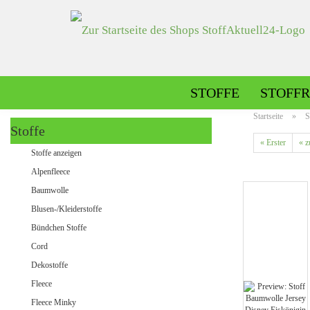
STOFFE
STOFFR
Startseite
»
S
Stoffe
« Erster
« z
Alpenfleece gemustert
Stoffe anzeigen
Alpenfleece uni
Alpenfleece
Baumwolle
Blusen-/Kleiderstoffe
Dekostoffe gemustert
Bündchen Stoffe
Dekostoffe uni
Cord
Dekostoffe
Fleece
Jeans gemustert
Fleece Minky