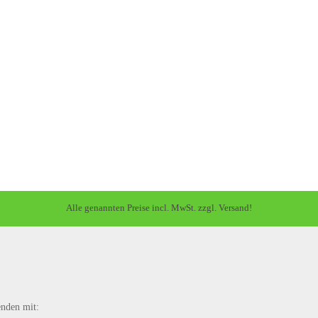
Alle genannten Preise incl. MwSt. zzgl. Versand!
enden mit: