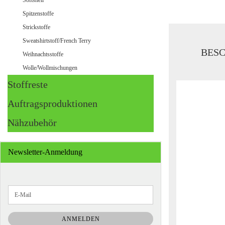
Softshell
Spitzenstoffe
Strickstoffe
Sweatshirtstoff/French Terry
BES
Weihnachtsstoffe
Wolle/Wollmischungen
Stoffreste
Auftragsproduktionen
Nähzubehör
Newsletter-Anmeldung
WEITER
E-
ZUR
Mail
NEWSLETTER-
ANMELDUNG
ANMELDEN