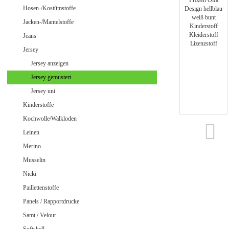
Jeans uni
Hosen-/Kostümstoffe
Jacken-/Mantelstoffe
Jeans
Jersey
Merino Doubleface Jacquard
Merino Feinstrick
Jersey anzeigen
Merino Flausch
Jersey gemustert
Merino Jacquard
Jersey uni
Merino Walkloden/Kochwolle
Kinderstoffe
Kochwolle/Walkloden
Leinen
Samt / Velour gemustert
Merino
Samt / Velour uni
Musselin
Nicki
Paillettenstoffe
Panels / Rapportdrucke
Samt / Velour