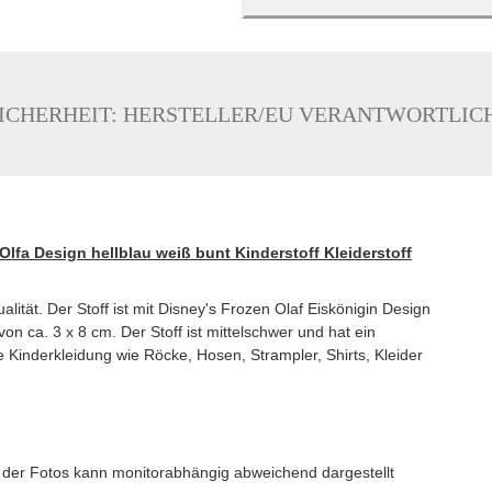
ICHERHEIT: HERSTELLER/EU VERANTWORTLIC
lfa Design hellblau weiß bunt Kinderstoff Kleiderstoff
lität. Der Stoff ist mit Disney's Frozen Olaf Eiskönigin Design
n ca. 3 x 8 cm. Der Stoff ist mittelschwer und hat ein
e Kinderkleidung wie Röcke, Hosen, Strampler, Shirts, Kleider
be der Fotos kann monitorabhängig abweichend dargestellt