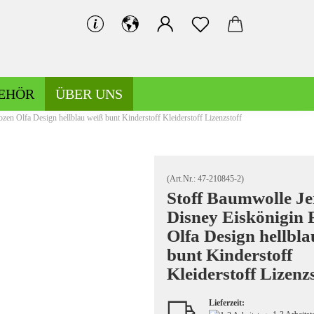
EHÖR
ÜBER UNS
zen Olfa Design hellblau weiß bunt Kinderstoff Kleiderstoff Lizenzstoff
Bündchen gemustert
Bündchen uni
(Art.Nr.:
47-210845-2
)
Stoff Baumwolle Je
Disney Eiskönigin 
Hosen-/Kostümstoffe gemustert
Olfa Design hellbla
Hosen-/Kostümstoffe uni
bunt Kinderstoff
Kleiderstoff Lizenzs
Lieferzeit:
Kochwolle gemustert/Musterwalk
Leinen gemustert