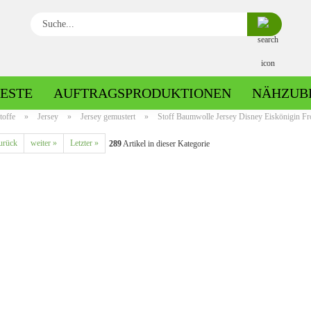
Suche...
ESTE
AUFTRAGSPRODUKTIONEN
NÄHZUB
toffe
»
Jersey
»
Jersey gemustert
»
Stoff Baumwolle Jersey Disney Eiskönigin Fro
urück
weiter »
Letzter »
289
Artikel in dieser Kategorie
Baumwolle gemustert
Baumwolle uni
Fleece gemustert
Minky gemustert
Fleece uni
Minky uni
Jersey gemustert