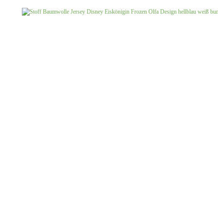
Jersey uni
Musselin gemustert
Musselin uni
Softshell gemustert
Softshell uni