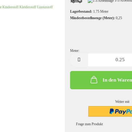
1-3 Arbeits
Kochwolle/Walkloden uni
Leinen uni
Lagerbestand:
1.75
Meter
Mindestbestellmenge (Meter):
0,25
Meter:
Meter
In den Ware
Strickstoffe gemustert
Sweatshirt/French Terry gemust
Strickstoffe uni
Sweatshirtstoff/French Terry u
Weiter mit
Frage zum Produkt