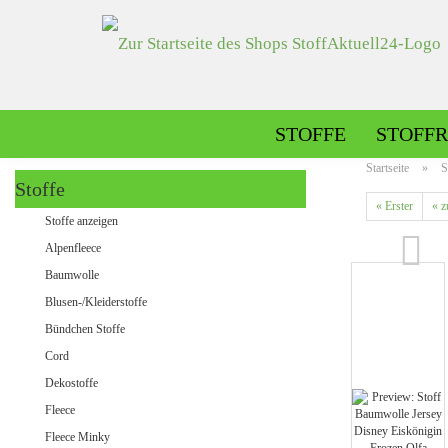
STOFFE
STOFFR
Startseite
»
S
Stoffe
« Erster
« z
Alpenfleece gemustert
Stoffe anzeigen
Alpenfleece uni
Alpenfleece
Baumwolle
Blusen-/Kleiderstoffe
Dekostoffe gemustert
Bündchen Stoffe
Dekostoffe uni
Cord
Dekostoffe
Fleece
Jeans gemustert
Fleece Minky