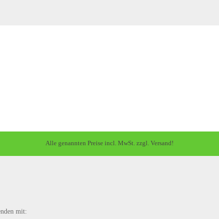
Alle genannten Preise incl. MwSt. zzgl. Versand!
enden mit: