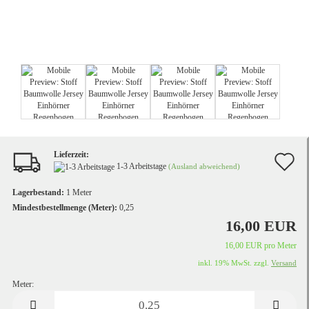
Lieferzeit:
A
1-3 Arbeitstage
(Ausland abweichend)
d
Lagerbestand:
1
Meter
M
Mindestbestellmenge (Meter):
0,25
16,00 EUR
16,00 EUR pro Meter
inkl. 19% MwSt. zzgl.
Versand
Meter:
Meter