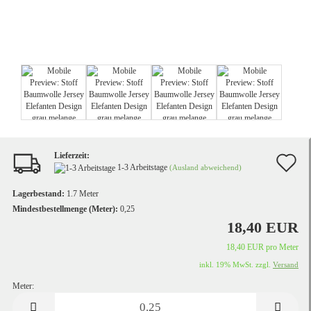
Lieferzeit:
A
1-3 Arbeitstage
(Ausland abweichend)
d
Lagerbestand:
1.7
Meter
M
Mindestbestellmenge (Meter):
0,25
18,40 EUR
18,40 EUR pro Meter
inkl. 19% MwSt. zzgl.
Versand
Meter:
Meter