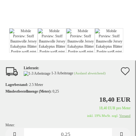
Lieferzeit:
A
1-3 Arbeitstage
(Ausland abweichend)
d
Lagerbestand:
2.5
Meter
M
Mindestbestellmenge (Meter):
0,25
18,40 EUR
18,40 EUR pro Meter
inkl. 19% MwSt. zzgl.
Versand
Meter:
Meter