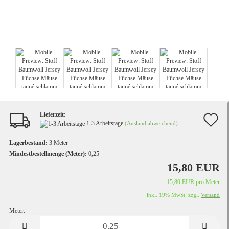
Lieferzeit:
A
1-3 Arbeitstage
(Ausland abweichend)
d
Lagerbestand:
3
Meter
M
Mindestbestellmenge (Meter):
0,25
15,80 EUR
15,80 EUR pro Meter
inkl. 19% MwSt. zzgl.
Versand
Meter:
Meter