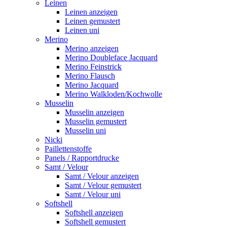
Leinen
Leinen anzeigen
Leinen gemustert
Leinen uni
Merino
Merino anzeigen
Merino Doubleface Jacquard
Merino Feinstrick
Merino Flausch
Merino Jacquard
Merino Walkloden/Kochwolle
Musselin
Musselin anzeigen
Musselin gemustert
Musselin uni
Nicki
Paillettenstoffe
Panels / Rapportdrucke
Samt / Velour
Samt / Velour anzeigen
Samt / Velour gemustert
Samt / Velour uni
Softshell
Softshell anzeigen
Softshell gemustert