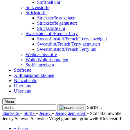
Softshell uni
Spitzenstoffe
Strickstoffe
Strickstoffe anzeigen
Strickstoffe gemustert
Strickstoffe uni
Sweatshirtstoff/French Terry
Sweatshirtstoff/French Terry anzeigen
Sweatshirt/French Terry gemustert
Sweatshirtstoff/French Terry uni
Weihnachtsstoffe
Wolle/Wollmischungen
Stoffe anzeigen
Stoffreste
Auftragsproduktionen
Nähzubehör
Über uns
Über uns
Menü
Suche...
Startseite
»
Stoffe
»
Jersey
»
Jersey gemustert
»
Stoff Baumwolle
Jersey Schwan Schwäne Vögel grau mint grün weiß Kleiderstoff
« Erster