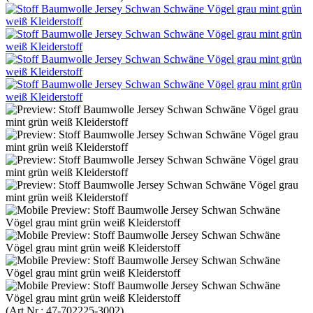
(Art.Nr.:
47-702225-3002
)