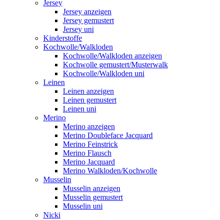
Jersey
Jersey anzeigen
Jersey gemustert
Jersey uni
Kinderstoffe
Kochwolle/Walkloden
Kochwolle/Walkloden anzeigen
Kochwolle gemustert/Musterwalk
Kochwolle/Walkloden uni
Leinen
Leinen anzeigen
Leinen gemustert
Leinen uni
Merino
Merino anzeigen
Merino Doubleface Jacquard
Merino Feinstrick
Merino Flausch
Merino Jacquard
Merino Walkloden/Kochwolle
Musselin
Musselin anzeigen
Musselin gemustert
Musselin uni
Nicki