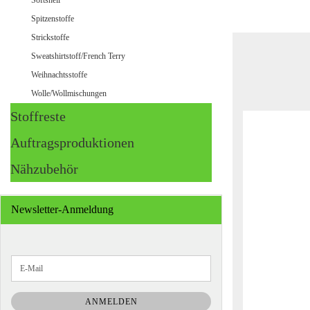
Softshell
Spitzenstoffe
Strickstoffe
Sweatshirtstoff/French Terry
Weihnachtsstoffe
Wolle/Wollmischungen
Stoffreste
Auftragsproduktionen
Nähzubehör
Newsletter-Anmeldung
WEITER
E-
ZUR
Mail
NEWSLETTER-
ANMELDUNG
ANMELDEN