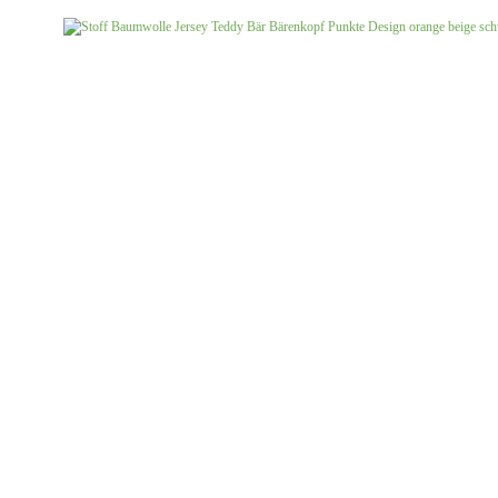
Jersey uni
Musselin gemustert
Musselin uni
Softshell gemustert
Softshell uni