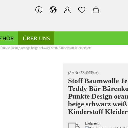
EHÖR
ÜBER UNS
Punkte Design orange beige schwarz weiß Kinderstoff Kleiderstoff
Bündchen gemustert
Bündchen uni
(Art.Nr.:
52-40759-A
)
Stoff Baumwolle Je
Teddy Bär Bärenk
Hosen-/Kostümstoffe gemustert
Punkte Design ora
Hosen-/Kostümstoffe uni
beige schwarz weiß
Kinderstoff Kleider
Lieferzeit:
Kochwolle gemustert/Musterwalk
Leinen gemustert