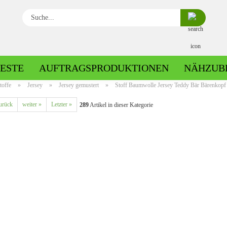
Suche...
ESTE
AUFTRAGSPRODUKTIONEN
NÄHZUB
toffe
»
Jersey
»
Jersey gemustert
»
Stoff Baumwolle Jersey Teddy Bär Bärenkopf 
urück
weiter »
Letzter »
289
Artikel in dieser Kategorie
Baumwolle gemustert
Baumwolle uni
Fleece gemustert
Minky gemustert
Fleece uni
Minky uni
Jersey gemustert