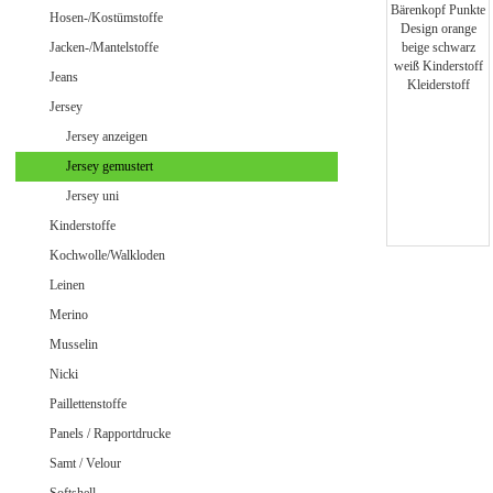
Jeans uni
Hosen-/Kostümstoffe
Jacken-/Mantelstoffe
Jeans
Jersey
Merino Doubleface Jacquard
Merino Feinstrick
Jersey anzeigen
Merino Flausch
Jersey gemustert
Merino Jacquard
Jersey uni
Merino Walkloden/Kochwolle
Kinderstoffe
Kochwolle/Walkloden
Leinen
Samt / Velour gemustert
Merino
Samt / Velour uni
Musselin
Nicki
Paillettenstoffe
Panels / Rapportdrucke
Samt / Velour