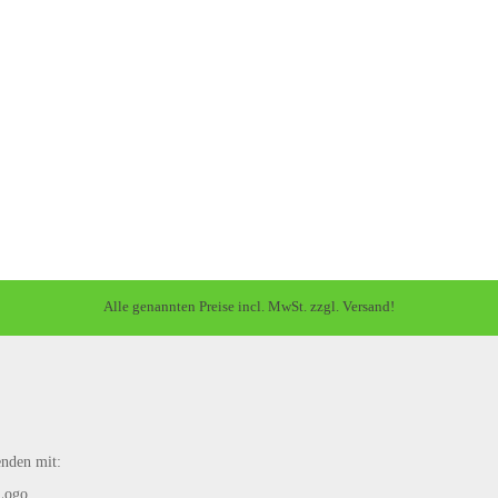
Alle genannten Preise incl. MwSt. zzgl. Versand!
enden mit: