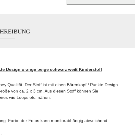
HREIBUNG
te Design orange beige schwarz weiß Kinderstoff
y Qualität. Der Stoff ist mit einen Bärenkopf / Punkte Design
röße von ca. 2 x 3 cm. Aus diesen Stoff können Sie
oires wie Loops etc. nähen.
htung: Farbe der Fotos kann monitorabhängig abweichend