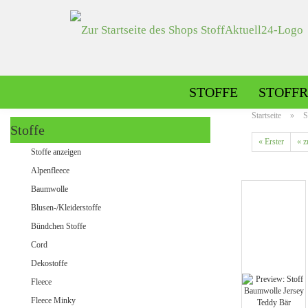
STOFFE
STOFFR
Startseite
»
S
Stoffe
« Erster
« z
Alpenfleece gemustert
Stoffe anzeigen
Alpenfleece uni
Alpenfleece
Baumwolle
Blusen-/Kleiderstoffe
Dekostoffe gemustert
Bündchen Stoffe
Dekostoffe uni
Cord
Dekostoffe
Fleece
Jeans gemustert
Fleece Minky