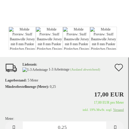
Lieferzeit:
A
1-3 Arbeitstage
(Ausland abweichend)
d
Lagerbestand:
5
Meter
M
Mindestbestellmenge (Meter):
0,25
17,00 EUR
17,00 EUR pro Meter
inkl. 19% MwSt. zzgl.
Versand
Meter:
Meter