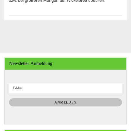
bzw. bei größeren Mengen auf Wickelbrett doubliert!
Newsletter-Anmeldung
WEITER
E-
ZUR
Mail
NEWSLETTER-
ANMELDUNG
ANMELDEN