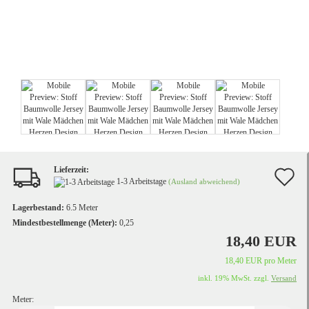
Lieferzeit:
A
1-3 Arbeitstage
(Ausland abweichend)
d
Lagerbestand:
6.5
Meter
M
Mindestbestellmenge (Meter):
0,25
18,40 EUR
18,40 EUR pro Meter
inkl. 19% MwSt. zzgl.
Versand
Meter: