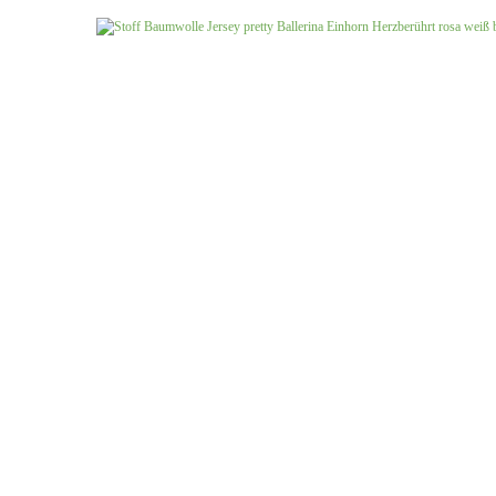
Jersey uni
Musselin gemustert
Musselin uni
Softshell gemustert
Softshell uni