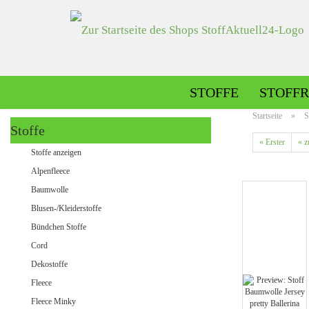
STOFFE
STOFFR
Startseite
»
S
Stoffe
« Erster
« z
Alpenfleece gemustert
Stoffe anzeigen
Alpenfleece uni
Alpenfleece
Baumwolle
Blusen-/Kleiderstoffe
Dekostoffe gemustert
Bündchen Stoffe
Dekostoffe uni
Cord
Dekostoffe
Fleece
Jeans gemustert
Fleece Minky