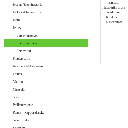
Jeans uni
Hosen-/Kostümstoffe
Jacken-/Mantelstoffe
Jeans
Jersey
Merino Doubleface Jacquard
Merino Feinstrick
Jersey anzeigen
Merino Flausch
Jersey gemustert
Merino Jacquard
Jersey uni
Merino Walkloden/Kochwolle
Kinderstoffe
Kochwolle/Walkloden
Leinen
Samt / Velour gemustert
Merino
Samt / Velour uni
Musselin
Nicki
Paillettenstoffe
Panels / Rapportdrucke
Samt / Velour