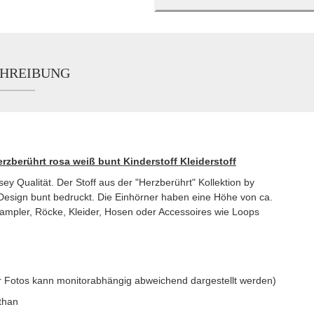
HREIBUNG
rzberührt rosa weiß bunt Kinderstoff Kleiderstoff
 Qualität. Der Stoff aus der "Herzberührt" Kollektion by
n Design bunt bedruckt. Die Einhörner haben eine Höhe von ca.
trampler, Röcke, Kleider, Hosen oder Accessoires wie Loops
er Fotos kann monitorabhängig abweichend dargestellt werden)
than