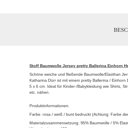
BESC
Stoff Baumwolle Jersey pretty Ballerina Einhorn He
Schöne weiche und fließende Baumwolle/Elasthan Jersey
Katharina Dürr ist mit einem pretty Ballerina / Einhor
5 x 6 cm. Ideal für Kinder-/Babykleidung wie Shirts, S
etc. nähen.
Produktinformationen:
Farbe: rosa / weiß / bunt bedruckt (Achtung: Farbe d
Materialzusammensetzung: 95% Baumwolle / 5% Elas