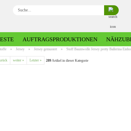
Suche...
ESTE
AUFTRAGSPRODUKTIONEN
NÄHZUB
toffe
»
Jersey
»
Jersey gemustert
»
Stoff Baumwolle Jersey pretty Ballerina Einho
urück
weiter »
Letzter »
289
Artikel in dieser Kategorie
Baumwolle gemustert
Baumwolle uni
Fleece gemustert
Minky gemustert
Fleece uni
Minky uni
Jersey gemustert