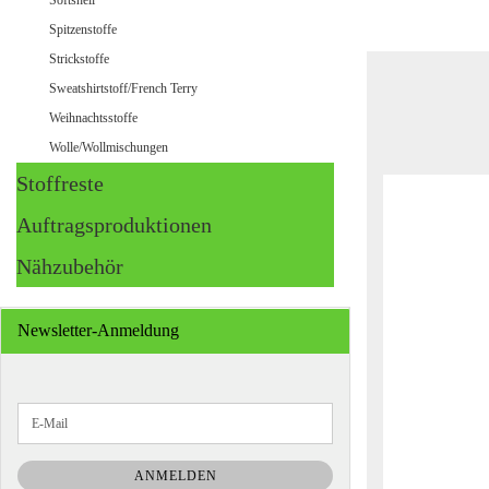
Softshell
Spitzenstoffe
Strickstoffe
Sweatshirtstoff/French Terry
Weihnachtsstoffe
Wolle/Wollmischungen
Stoffreste
Auftragsproduktionen
Nähzubehör
Newsletter-Anmeldung
WEITER
E-
ZUR
Mail
NEWSLETTER-
ANMELDUNG
ANMELDEN