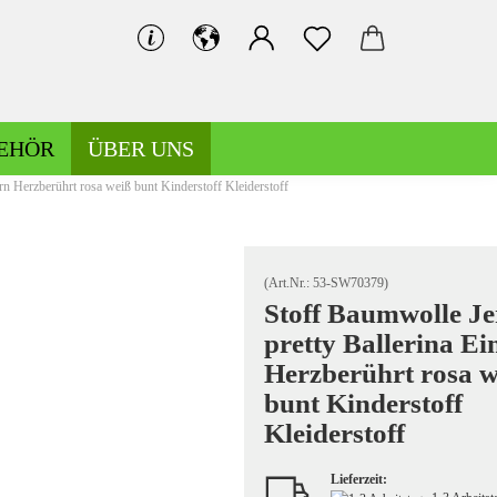
EHÖR
ÜBER UNS
rn Herzberührt rosa weiß bunt Kinderstoff Kleiderstoff
Bündchen gemustert
Bündchen uni
(Art.Nr.:
53-SW70379
)
Stoff Baumwolle Je
pretty Ballerina E
Hosen-/Kostümstoffe gemustert
Herzberührt rosa w
Hosen-/Kostümstoffe uni
bunt Kinderstoff
Kleiderstoff
Lieferzeit:
Kochwolle gemustert/Musterwalk
Leinen gemustert