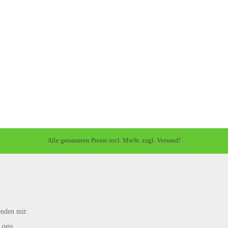
Alle genannten Preise incl. MwSt. zzgl. Versand!
enden mit: