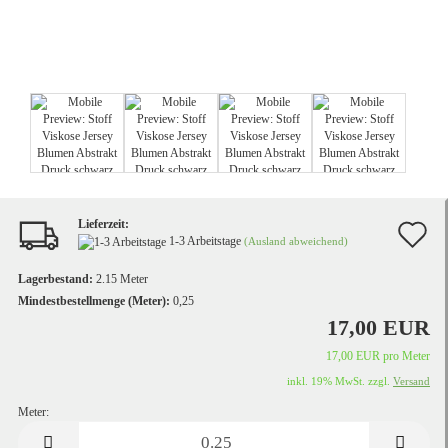
Lieferzeit:
A
1-3 Arbeitstage
(Ausland abweichend)
d
Lagerbestand:
2.15
Meter
M
Mindestbestellmenge (Meter):
0,25
17,00 EUR
17,00 EUR pro Meter
inkl. 19% MwSt. zzgl.
Versand
Meter:
Meter