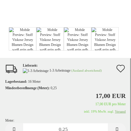
Lieferzeit:
A
1-3 Arbeitstage
(Ausland abweichend)
d
Lagerbestand:
16
Meter
M
Mindestbestellmenge (Meter):
0,25
17,00 EUR
17,00 EUR pro Meter
inkl. 19% MwSt. zzgl.
Versand
Meter:
Meter