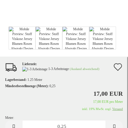
Lieferzeit:
A
1-3 Arbeitstage
(Ausland abweichend)
d
Lagerbestand:
1.25
Meter
M
Mindestbestellmenge (Meter):
0,25
17,00 EUR
17,00 EUR pro Meter
inkl. 19% MwSt. zzgl.
Versand
Meter:
Meter