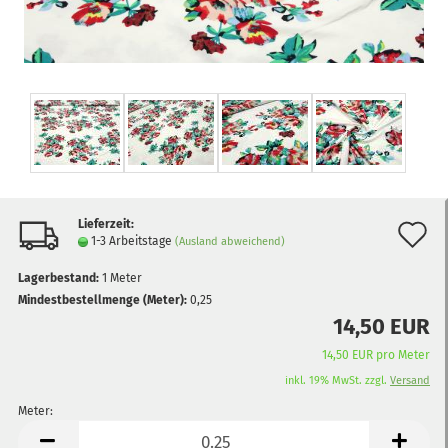
Lieferzeit:
A
1-3 Arbeitstage
(Ausland abweichend)
d
Lagerbestand:
1
Meter
M
Mindestbestellmenge (Meter):
0,25
14,50 EUR
14,50 EUR pro Meter
inkl. 19% MwSt. zzgl.
Versand
Meter:
Meter