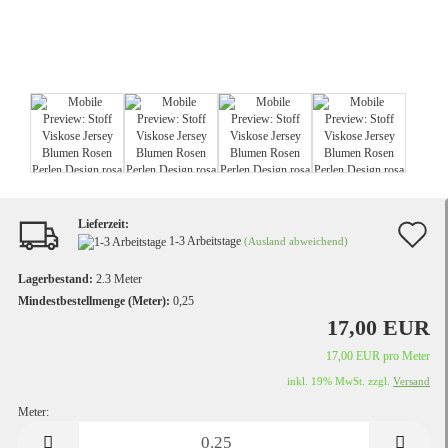
Lieferzeit:
A
1-3 Arbeitstage
(Ausland abweichend)
d
Lagerbestand:
2.3
Meter
M
Mindestbestellmenge (Meter):
0,25
17,00 EUR
17,00 EUR pro Meter
inkl. 19% MwSt. zzgl.
Versand
Meter:
Meter