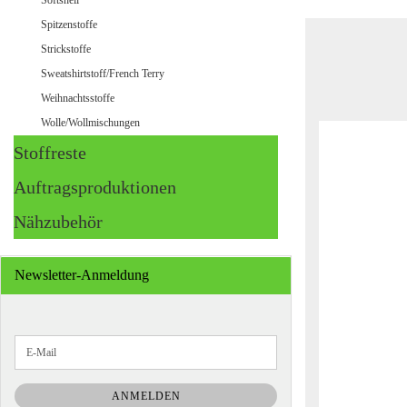
Softshell
Spitzenstoffe
Strickstoffe
Sweatshirtstoff/French Terry
Weihnachtsstoffe
Wolle/Wollmischungen
Stoffreste
Auftragsproduktionen
Nähzubehör
Newsletter-Anmeldung
WEITER
E-
ZUR
Mail
NEWSLETTER-
ANMELDUNG
ANMELDEN