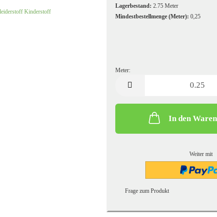
Kochwolle/Walkloden uni
Leinen uni
Lagerbestand:
2.75
Meter
Mindestbestellmenge (Meter):
0,25
Meter:
Meter
In den Ware
Strickstoffe gemustert
Sweatshirt/French Terry gemust
Strickstoffe uni
Sweatshirtstoff/French Terry u
Weiter mit
Frage zum Produkt