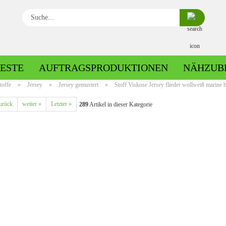
Suche...
ESTE
AUFTRAGSPRODUKTIONEN
NÄHZUB
toffe
»
Jersey
»
Jersey gemustert
»
Stoff Viskose Jersey flieder wollweiß marine b
urück
weiter »
Letzter »
289
Artikel in dieser Kategorie
Baumwolle gemustert
Baumwolle uni
Fleece gemustert
Minky gemustert
Fleece uni
Minky uni
Jersey gemustert