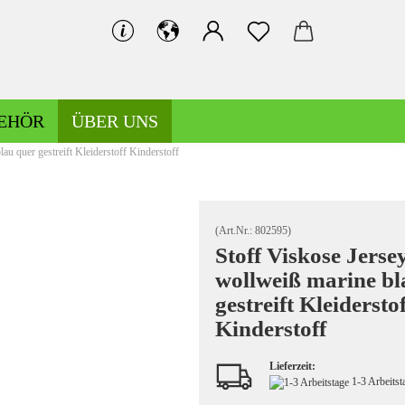
EHÖR
ÜBER UNS
lau quer gestreift Kleiderstoff Kinderstoff
Bündchen gemustert
Bündchen uni
(Art.Nr.:
802595
)
Stoff Viskose Jersey
wollweiß marine bl
Hosen-/Kostümstoffe gemustert
gestreift Kleiderstof
Hosen-/Kostümstoffe uni
Kinderstoff
Lieferzeit:
1-3 Arbeits
Kochwolle gemustert/Musterwalk
Leinen gemustert