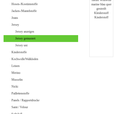
Jeans uni
Hosen-/Kostümstoffe
Jacken-/Mantelstoffe
Jeans
Jersey
Merino Doubleface Jacquard
Merino Feinstrick
Jersey anzeigen
Merino Flausch
Jersey gemustert
Merino Jacquard
Jersey uni
Merino Walkloden/Kochwolle
Kinderstoffe
Kochwolle/Walkloden
Leinen
Samt / Velour gemustert
Merino
Samt / Velour uni
Musselin
Nicki
Paillettenstoffe
Panels / Rapportdrucke
Samt / Velour