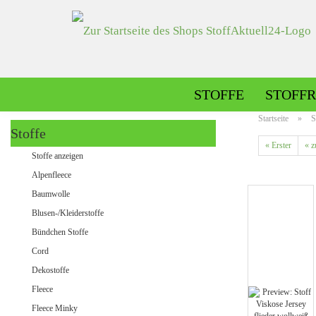
STOFFE
STOFFR
Startseite
»
S
Stoffe
« Erster
« z
Alpenfleece gemustert
Stoffe anzeigen
Alpenfleece uni
Alpenfleece
Baumwolle
Blusen-/Kleiderstoffe
Dekostoffe gemustert
Bündchen Stoffe
Dekostoffe uni
Cord
Dekostoffe
Fleece
Jeans gemustert
Fleece Minky