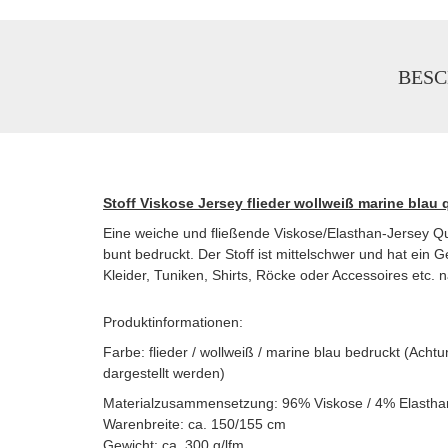
BESC
Stoff Viskose Jersey flieder wollweiß marine blau q
Eine weiche und fließende Viskose/Elasthan-Jersey Qual
bunt bedruckt. Der Stoff ist mittelschwer und hat ein G
Kleider, Tuniken, Shirts, Röcke oder Accessoires etc. 
Produktinformationen:
Farbe: flieder / wollweiß / marine blau bedruckt (Ac
dargestellt werden)
Materialzusammensetzung: 96% Viskose / 4% Elastha
Warenbreite: ca. 150/155 cm
Gewicht: ca. 300 g/lfm