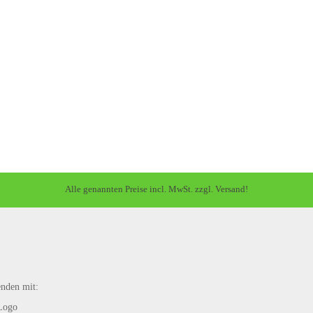
Alle genannten Preise incl. MwSt. zzgl. Versand!
enden mit: