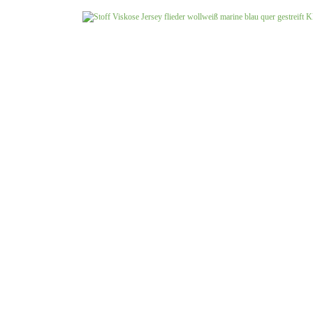
Jersey uni
Musselin gemustert
Musselin uni
Softshell gemustert
Softshell uni