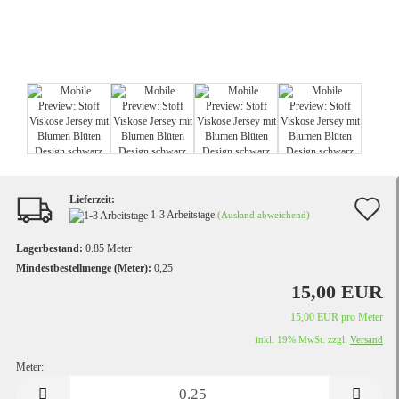
Lieferzeit:
A
1-3 Arbeitstage
(Ausland abweichend)
d
Lagerbestand:
0.85
Meter
M
Mindestbestellmenge (Meter):
0,25
15,00 EUR
15,00 EUR pro Meter
inkl. 19% MwSt. zzgl.
Versand
Meter:
Meter